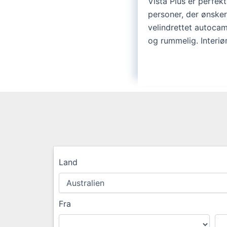
Vista Plus er perfekt 
personer, der ønsker 
velindrettet autocamp
og rummelig. Interiø
Land
Fra