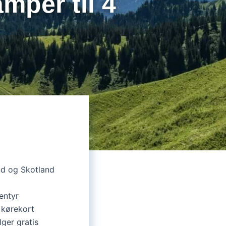
mper til 4
and og Skotland
ventyr
 kørekort
ger gratis