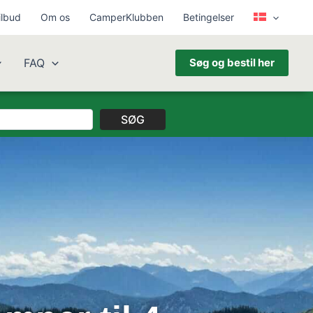
ilbud
Om os
CamperKlubben
Betingelser
FAQ
Søg og bestil her
SØG