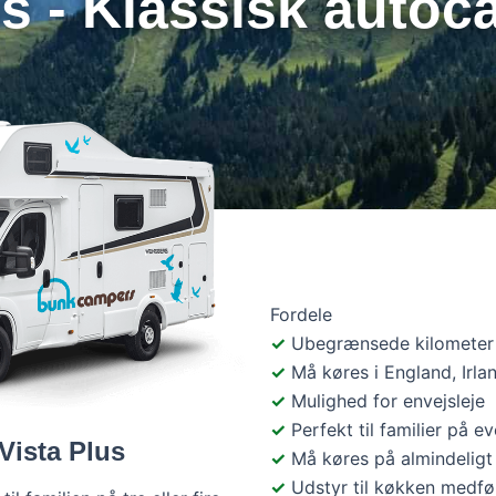
us - Klassisk autoca
Fordele
Ubegrænsede kilometer
Må køres i England, Irl
Mulighed for envejsleje
Perfekt til familier på e
Vista Plus
Må køres på almindeligt
Udstyr til køkken medføl