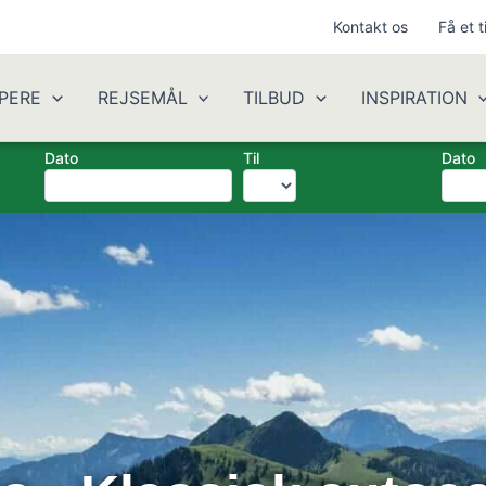
Kontakt os
Få et t
PERE
REJSEMÅL
TILBUD
INSPIRATION
Dato
Til
Dato