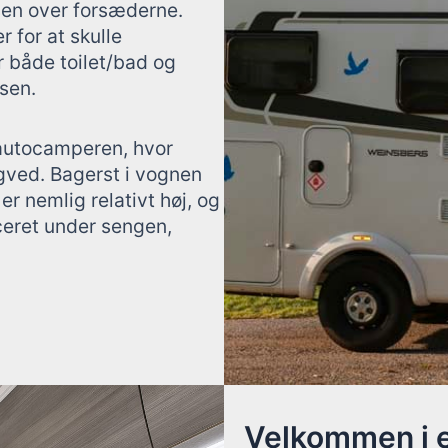
sen over forsæderne.
r for at skulle
r både toilet/bad og
sen.
 autocamperen, hvor
gved. Bagerst i vognen
er nemlig relativt høj, og
eret under sengen,
Velkommen i e