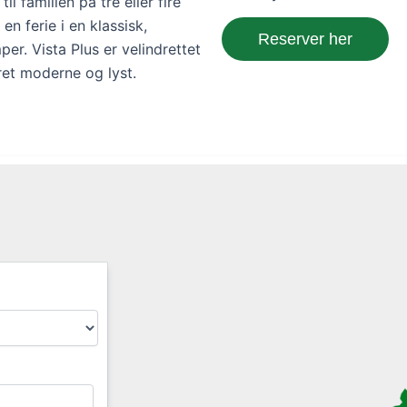
til familien på tre eller fire
en ferie i en klassisk,
Reserver her
er. Vista Plus er velindrettet
ret moderne og lyst.