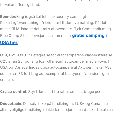
forvalter offentligt land.
Boondocking
(også kaldet backcountry camping):
Parkering/overnatning på jord, der tillader overnatning. På det
meste BLM-land er det gratis at overnatte. Tjek Campendium og
gratis camping i
Free Camp Sites i forvejen. Læs mere om
USA her.
C19, C25, C30
…: Betegnelse for autocamperens klasse/størrelse.
C25 er en 25 fod lang (ca. 7,6 meter) autocamper med alkove. I
USA og Canada findes også autocampere af A-typen, f.eks. A33,
som er en 33 fod lang autocamper af bustypen (forenden ligner
en bus).
Cruise
control
: Styr bilens fart fra rattet uden at bruge pedalen.
Deductable
: Din selvrisiko på forsikringen. I USA og Canada er
alle lovpligtige forsikringer inkluderet i lejen, men du skal betale en