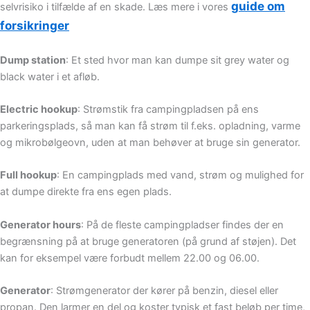
guide om
selvrisiko i tilfælde af en skade. Læs mere i vores
forsikringer
Dump station
: Et sted hvor man kan dumpe sit grey water og
black water i et afløb.
Electric hookup
: Strømstik fra campingpladsen på ens
parkeringsplads, så man kan få strøm til f.eks. opladning, varme
og mikrobølgeovn, uden at man behøver at bruge sin generator.
Full hookup
: En campingplads med vand, strøm og mulighed for
at dumpe direkte fra ens egen plads.
Generator hours
: På de fleste campingpladser findes der en
begrænsning på at bruge generatoren (på grund af støjen). Det
kan for eksempel være forbudt mellem 22.00 og 06.00.
Generator
: Strømgenerator der kører på benzin, diesel eller
propan. Den larmer en del og koster typisk et fast beløb per time,