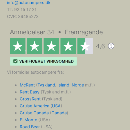
info@autocampers.dk
Tlf: 92 15 17 21
CVR:
39485273
Vi formidler autocampere fra:
McRent
(
Tyskland
,
Island
,
Norge
m.fl.)
Rent Easy
(Tyskland m.fl.)
CrossRent
(Tyskland)
Cruise America
(
USA
)
Cruise Canada
(
Canada
)
El Monte
(USA)
Road Bear
(USA)