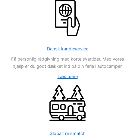
Dansk kundeservice
Få personlig rådgivning med korte svartider. Med vores
hjælp er du godt dækket ind på din ferie i autocamper.
Læs mere
Globalt prismatch