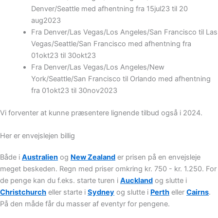
Denver/Seattle med afhentning fra 15jul23 til 20
aug2023
Fra Denver/Las Vegas/Los Angeles/San Francisco til Las
Vegas/Seattle/San Francisco med afhentning fra
01okt23 til 30okt23
Fra Denver/Las Vegas/Los Angeles/New
York/Seattle/San Francisco til Orlando med afhentning
fra 01okt23 til 30nov2023
Vi forventer at kunne præsentere lignende tilbud også i 2024.
Her er envejslejen billig
Både i
Australien
og
New Zealand
er prisen på en envejsleje
meget beskeden. Regn med priser omkring kr. 750 - kr. 1.250. For
de penge kan du f.eks. starte turen i
Auckland
og slutte i
Christchurch
eller starte i
Sydney
og slutte i
Perth
eller
Cairns
.
På den måde får du masser af eventyr for pengene.