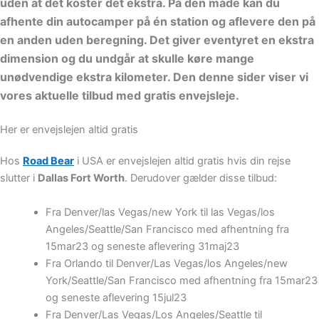
uden at det koster det ekstra. På den måde kan du
afhente din autocamper på én station og aflevere den på
en anden uden beregning. Det giver eventyret en ekstra
dimension og du undgår at skulle køre mange
unødvendige ekstra kilometer. Den denne sider viser vi
vores aktuelle tilbud med gratis envejsleje.
Her er envejslejen altid gratis
Hos
Road Bear
i USA er envejslejen altid gratis hvis din rejse
slutter i
Dallas Fort Worth
. Derudover gælder disse tilbud:
Fra Denver/las Vegas/new York til las Vegas/los
Angeles/Seattle/San Francisco med afhentning fra
15mar23 og seneste aflevering 31maj23
Fra Orlando til Denver/Las Vegas/los Angeles/new
York/Seattle/San Francisco med afhentning fra 15mar23
og seneste aflevering 15jul23
Fra Denver/Las Vegas/Los Angeles/Seattle til