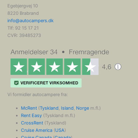
Egebjergvej 10
8220 Brabrand
info@autocampers.dk
Tlf: 92 15 17 21
CVR:
39485273
Vi formidler autocampere fra:
McRent
(
Tyskland
,
Island
,
Norge
m.fl.)
Rent Easy
(Tyskland m.fl.)
CrossRent
(Tyskland)
Cruise America
(
USA
)
Cruise Canada
(
Canada
)