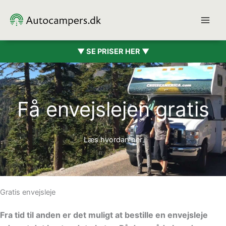
Gå
til
indholdet
▼ SE PRISER HER ▼
Få envejslejen gratis
Læs hvordan her
Gratis envejsleje
Fra tid til anden er det muligt at bestille en envejsleje