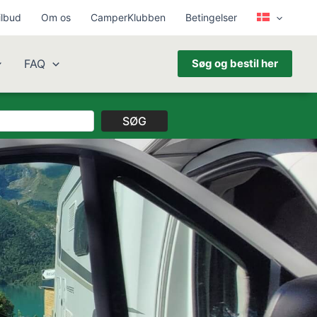
ilbud
Om os
CamperKlubben
Betingelser
FAQ
Søg og bestil her
SØG