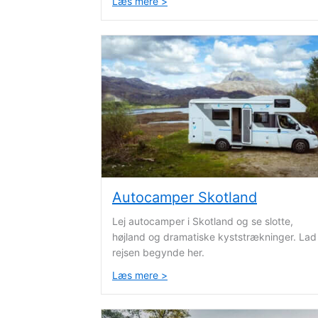
Læs mere >
about Autocamper Norge
Autocamper Skotland
Lej autocamper i Skotland og se slotte,
højland og dramatiske kyststrækninger. Lad
rejsen begynde her.
Læs mere >
about Autocamper Skotland