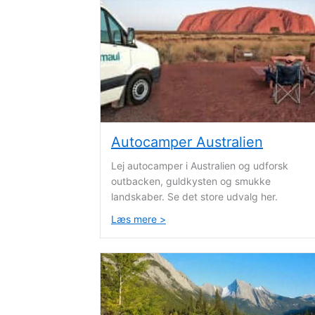
Autocamper Australien
Lej autocamper i Australien og udforsk
outbacken, guldkysten og smukke
landskaber. Se det store udvalg her.
Læs mere >
about Autocamper Australien