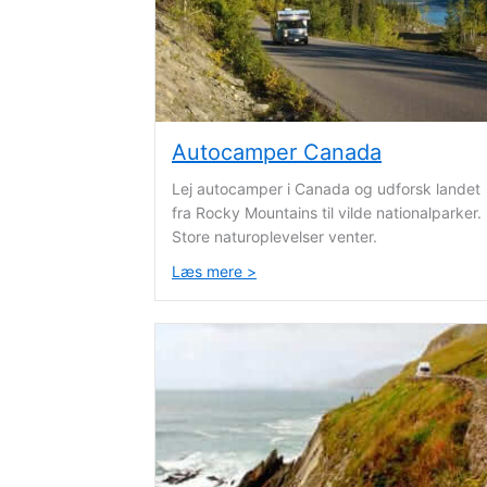
Autocamper Canada
Lej autocamper i Canada og udforsk landet
fra Rocky Mountains til vilde nationalparker.
Store naturoplevelser venter.
Læs mere >
about Autocamper Canada