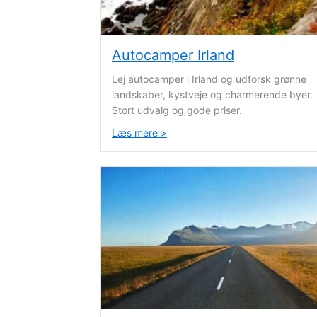
Autocamper Irland
Lej autocamper i Irland og udforsk grønne
landskaber, kystveje og charmerende byer.
Stort udvalg og gode priser.
Læs mere >
about Autocamper Irland