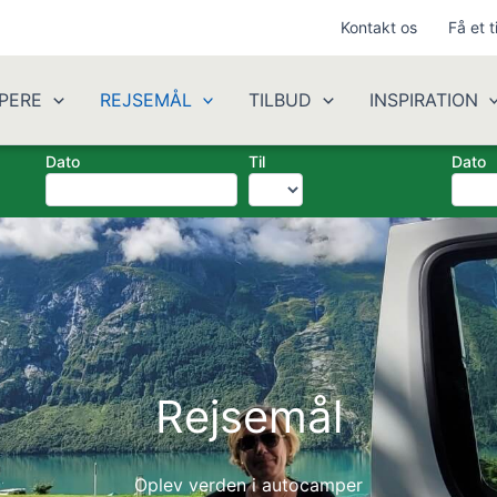
Kontakt os
Få et t
PERE
REJSEMÅL
TILBUD
INSPIRATION
Dato
Til
Dato
Rejsemål
Oplev verden i autocamper