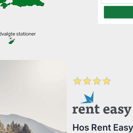
☆
☆
☆
☆
Hos Rent Easy 