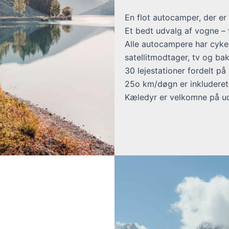
En flot autocamper, der er
Et bedt udvalg af vogne – f
Alle autocampere har cykel
satellitmodtager, tv og ba
30 lejestationer fordelt på
25o km/døgn er inkluderet i
Kæledyr er velkomne på ud