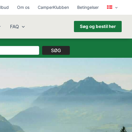
ilbud
Om os
CamperKlubben
Betingelser
FAQ
Søg og bestil her
SØG