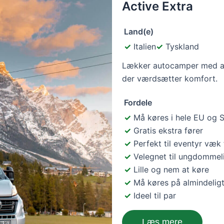
Active Extra
Land(e)
Italien
Tyskland
Lækker autocamper med alt i
der værdsætter komfort.
Fordele
Må køres i hele EU og 
Gratis ekstra fører
Perfekt til eventyr væk 
Velegnet til ungdommel
Lille og nem at køre
Må køres på almindelig
Ideel til par
Læs mere