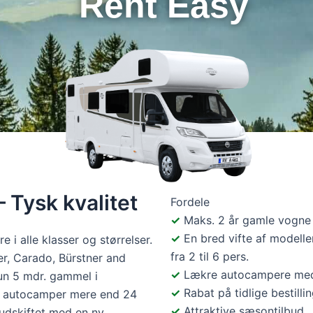
Rent Easy
 Tysk kvalitet
Fordele
Maks. 2 år gamle vogne
En bred vifte af modelle
i alle klasser og størrelser.
fra 2 til 6 pers.
r, Carado, Bürstner and
Lækre autocampere med
un 5 mdr. gammel i
Rabat på tidlige bestilli
n autocamper mere end 24
Attraktive sæsontilbud
udskiftet med en ny.