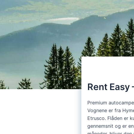
Rent Easy –
Premium autocampere 
Vognene er fra Hyme
Etrusco. Flåden er k
gennemsnit og er e
måneder, bliver den 