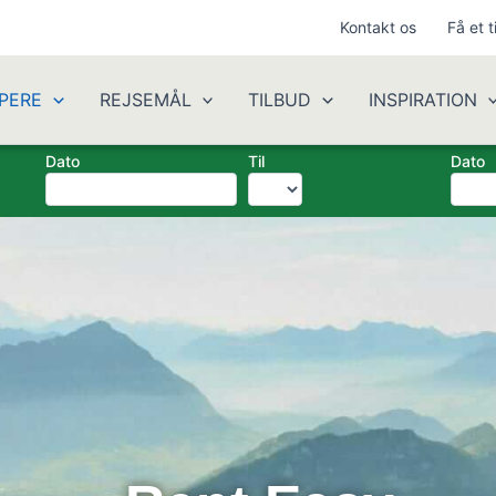
Kontakt os
Få et t
PERE
REJSEMÅL
TILBUD
INSPIRATION
Dato
Til
Dato