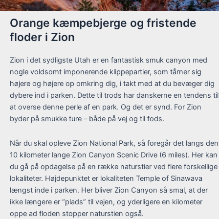
Orange kæmpebjerge og fristende
floder i Zion
Zion i det sydligste Utah er en fantastisk smuk canyon med
nogle voldsomt imponerende klippepartier, som tårner sig
højere og højere op omkring dig, i takt med at du bevæger dig
dybere ind i parken. Dette til trods har danskerne en tendens til
at overse denne perle af en park. Og det er synd. For Zion
byder på smukke ture – både på vej og til fods.
Når du skal opleve Zion National Park, så foregår det langs den
10 kilometer lange Zion Canyon Scenic Drive (6 miles). Her kan
du gå på opdagelse på en række naturstier ved flere forskellige
lokaliteter. Højdepunktet er lokaliteten Temple of Sinawava
længst inde i parken. Her bliver Zion Canyon så smal, at der
ikke længere er “plads” til vejen, og yderligere en kilometer
oppe ad floden stopper naturstien også.