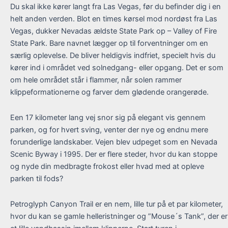
Du skal ikke kører langt fra Las Vegas, før du befinder dig i en
helt anden verden. Blot en times kørsel mod nordøst fra Las
Vegas, dukker Nevadas ældste State Park op – Valley of Fire
State Park. Bare navnet lægger op til forventninger om en
særlig oplevelse. De bliver heldigvis indfriet, specielt hvis du
kører ind i området ved solnedgang- eller opgang. Det er som
om hele området står i flammer, når solen rammer
klippeformationerne og farver dem glødende orangerøde.
Een 17 kilometer lang vej snor sig på elegant vis gennem
parken, og for hvert sving, venter der nye og endnu mere
forunderlige landskaber. Vejen blev udpeget som en Nevada
Scenic Byway i 1995. Der er flere steder, hvor du kan stoppe
og nyde din medbragte frokost eller hvad med at opleve
parken til fods?
Petroglyph Canyon Trail er en nem, lille tur på et par kilometer,
hvor du kan se gamle helleristninger og ”Mouse´s Tank”, der er