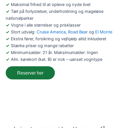
Maksimal frihed til at opleve og nyde livet
Tæt på forlystelser, underholdning og mageløse
nationalparker
Vogne i alle størrelser og prisklasser
Stort udvalg:
Cruise America
,
Road Bear
og
El Monte
Ekstra fører, forsikring og vejhjælp altid inkluderet
Stærke priser og mange rabatter
Minimumsalder: 21 år. Maksimumalder: Ingen
Alm. kørekort (kat. B) er nok – uanset vogntype
Reserver her
Lej en autocamper i Las Vegas, USA –
Få viden og bestil her