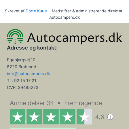
Skrevet af
Dorte Kuula
– Medstifter & administrerende direktør i
Autocampers.dk
Adresse og kontakt:
Egebjergvej 10
8220 Brabrand
info@autocampers.dk
Tlf: 92 15 17 21
CVR:
39485273