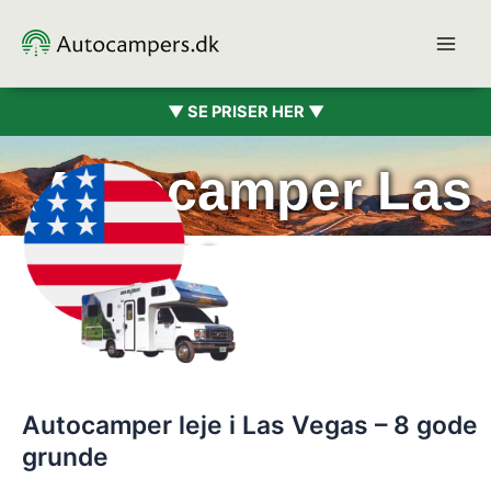
Gå
til
indholdet
▼ SE PRISER HER ▼
Autocamper Las
Vegas
Autocamper leje i Las Vegas – 8 gode
grunde