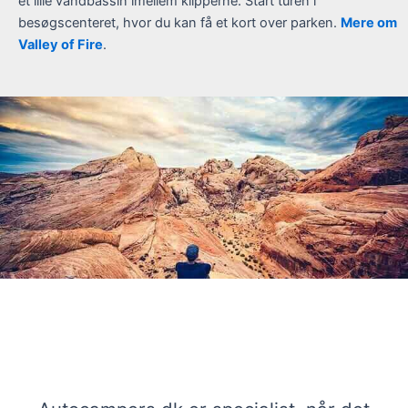
et lille vandbassin imellem klipperne. Start turen i
besøgscenteret, hvor du kan få et kort over parken.
Mere om
Valley of Fire
.
Stærke tilbud på autocampere i Las
Vegas