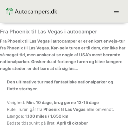
Gå
til
indholdet
Fra Phoenix til Las Vegas i autocamper
Fra Phoenix til Las Vegas i autocamper er er en kort envejs-tur
fra Phoenix til Las Vegas. Kør-selv turen er til dem, der ikke har
så meget tid, men ønsker at se nogle af USA’s mest berømte
nationalparker. Ønsker du at forlænge turen og blive længere
nogle steder, er det bare at slå sig løs…
Den ultimative tur med fantastiske nationalparker og
flotte storbyer.
Varighed:
Min.
10 dage, brug gerne 12-15 dage
Rute: Turen går fra
Phoenix
til
Las Vegas
eller omvendt.
Længde:
1.100 miles / 1.650 km
Bedste tidspunkt på året:
April til oktober