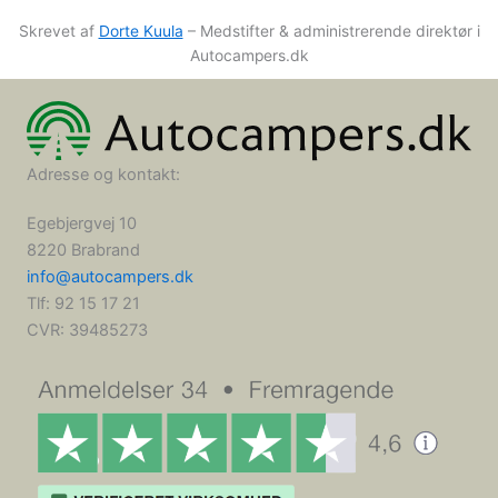
Skrevet af
Dorte Kuula
– Medstifter & administrerende direktør i
Autocampers.dk
Adresse og kontakt:
Egebjergvej 10
8220 Brabrand
info@autocampers.dk
Tlf: 92 15 17 21
CVR:
39485273