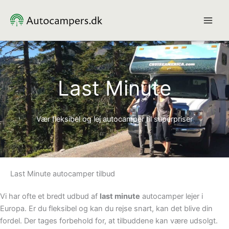
Gå
til
indholdet
Last Minute
Vær fleksibel og lej autocamper til superpriser
Last Minute autocamper tilbud
Vi har ofte et bredt udbud af
last minute
autocamper lejer i
Europa. Er du fleksibel og kan du rejse snart, kan det blive din
fordel. Der tages forbehold for, at tilbuddene kan være udsolgt.