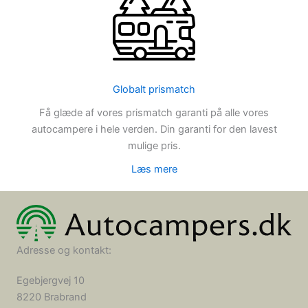
Globalt prismatch
Få glæde af vores prismatch garanti på alle vores
autocampere i hele verden. Din garanti for den lavest
mulige pris.
Læs mere
Adresse og kontakt:
Egebjergvej 10
8220 Brabrand