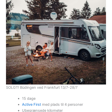
SOLGT! Büdingen ved Frankfurt 13/7-28/7
15 dage
Active First
med plads til 4 personer
Ubegrænsede kilometer