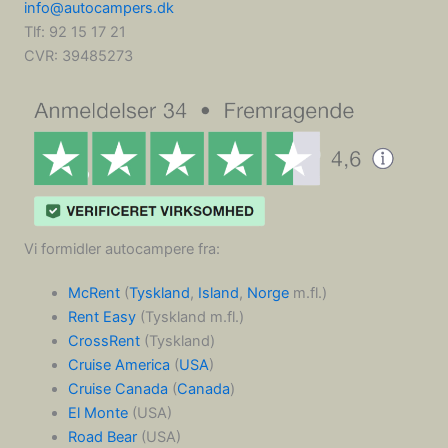
info@autocampers.dk
Tlf: 92 15 17 21
CVR:
39485273
Vi formidler autocampere fra:
McRent
(
Tyskland
,
Island
,
Norge
m.fl.)
Rent Easy
(Tyskland m.fl.)
CrossRent
(Tyskland)
Cruise America
(
USA
)
Cruise Canada
(
Canada
)
El Monte
(USA)
Road Bear
(USA)