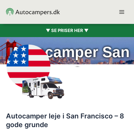
Gå
til
indholdet
▼ SE PRISER HER ▼
Autocamper San
Francisco
Autocamper leje i San Francisco – 8
gode grunde