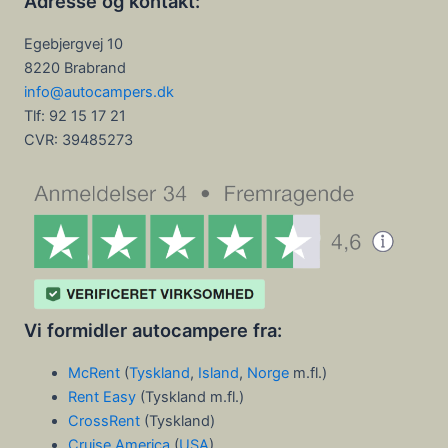
Adresse og kontakt:
Egebjergvej 10
8220 Brabrand
info@autocampers.dk
Tlf: 92 15 17 21
CVR:
39485273
Vi formidler autocampere fra:
McRent
(
Tyskland
,
Island
,
Norge
m.fl.)
Rent Easy
(Tyskland m.fl.)
CrossRent
(Tyskland)
Cruise America
(
USA
)