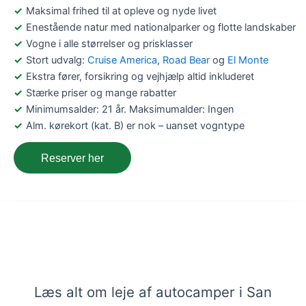
Maksimal frihed til at opleve og nyde livet
Enestående natur med nationalparker og flotte landskaber
Vogne i alle størrelser og prisklasser
Stort udvalg:
Cruise America
,
Road Bear
og
El Monte
Ekstra fører, forsikring og vejhjælp altid inkluderet
Stærke priser og mange rabatter
Minimumsalder: 21 år. Maksimumalder: Ingen
Alm. kørekort (kat. B) er nok – uanset vogntype
Reserver her
Lej en autocamper i San Francisco,
USA – Få viden og bestil her
Læs alt om leje af autocamper i San