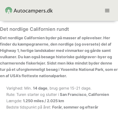
Gå
til
indholdet
Det nordlige Californien rundt
Det nordlige Californien byder på masser af oplevelser. Her
finder du kæmpegranerne, den nordlige (og oversete) del af
Highway 1, herlige landskaber med vinmarker og gårde samt
vulkaner. Du kan også besøge historiske guldgraver-byer og
charmerende fiskerlejer. Sidst men ikke mindst byder denne
tur på et uforglemmeligt besøg i Yosemite National Park, som er
en af USA’s flotteste nationalparker.
Varighed: Min.
14 dage
, brug gerne 15-21 dage.
Rute: Turen starter og slutter i
San Francisco, Californien
Længde:
1.250 miles / 2.025 km
Bedste tidspunkt på året:
Forår, sommer og efterår