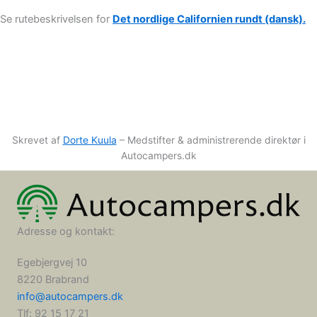
Se rutebeskrivelsen for
Det nordlige Californien rundt (dansk).
Skrevet af
Dorte Kuula
– Medstifter & administrerende direktør i
Autocampers.dk
Adresse og kontakt:
Egebjergvej 10
8220 Brabrand
info@autocampers.dk
Tlf: 92 15 17 21