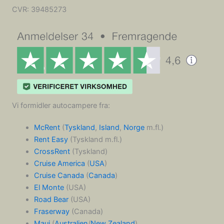
CVR:
39485273
Vi formidler autocampere fra:
McRent
(
Tyskland
,
Island
,
Norge
m.fl.)
Rent Easy
(Tyskland m.fl.)
CrossRent
(Tyskland)
Cruise America
(
USA
)
Cruise Canada
(
Canada
)
El Monte
(USA)
Road Bear
(USA)
Fraserway
(Canada)
Maui
(
Australien
/
New Zealand
)