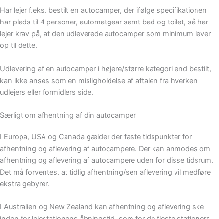
Har lejer f.eks. bestilt en autocamper, der ifølge specifikationen
har plads til 4 personer, automatgear samt bad og toilet, så har
lejer krav på, at den udleverede autocamper som minimum lever
op til dette.
Udlevering af en autocamper i højere/større kategori end bestilt,
kan ikke anses som en misligholdelse af aftalen fra hverken
udlejers eller formidlers side.
Særligt om afhentning af din autocamper
I Europa, USA og Canada gælder der faste tidspunkter for
afhentning og aflevering af autocampere. Der kan anmodes om
afhentning og aflevering af autocampere uden for disse tidsrum.
Det må forventes, at tidlig afhentning/sen aflevering vil medføre
ekstra gebyrer.
I Australien og New Zealand kan afhentning og aflevering ske
inden for lejestationens åbningstid, som for de fleste stationers