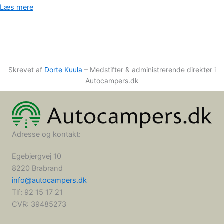
Læs mere
Skrevet af
Dorte Kuula
– Medstifter & administrerende direktør i
Autocampers.dk
Adresse og kontakt:
Egebjergvej 10
8220 Brabrand
info@autocampers.dk
Tlf: 92 15 17 21
CVR:
39485273