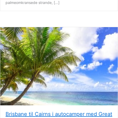
palmeomkransede strande, […]
Brisbane til Cairns i autocamper med Great