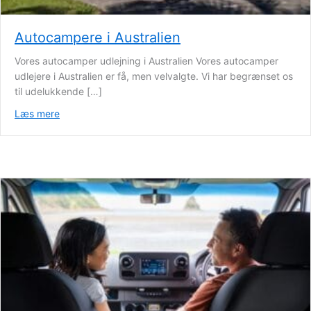
Autocampere i Australien
Vores autocamper udlejning i Australien Vores autocamper
udlejere i Australien er få, men velvalgte. Vi har begrænset os
til udelukkende […]
Læs mere
about Autocampere i Australien