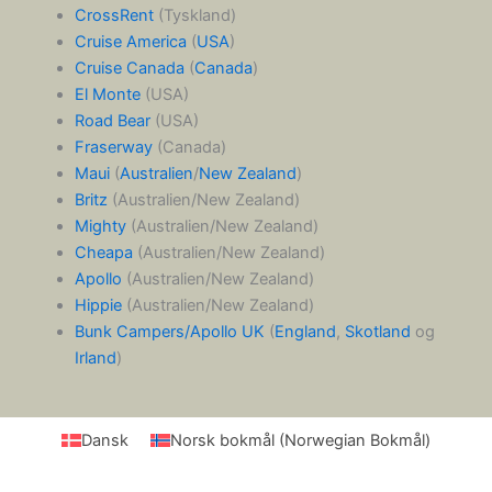
CrossRent
(Tyskland)
Cruise America
(
USA
)
Cruise Canada
(
Canada
)
El Monte
(USA)
Road Bear
(USA)
Fraserway
(Canada)
Maui
(
Australien
/
New Zealand
)
Britz
(Australien/New Zealand)
Mighty
(Australien/New Zealand)
Cheapa
(Australien/New Zealand)
Apollo
(Australien/New Zealand)
Hippie
(Australien/New Zealand)
Bunk Campers/Apollo UK
(
England
,
Skotland
og
Irland
)
Dansk
Norsk bokmål
(
Norwegian Bokmål
)