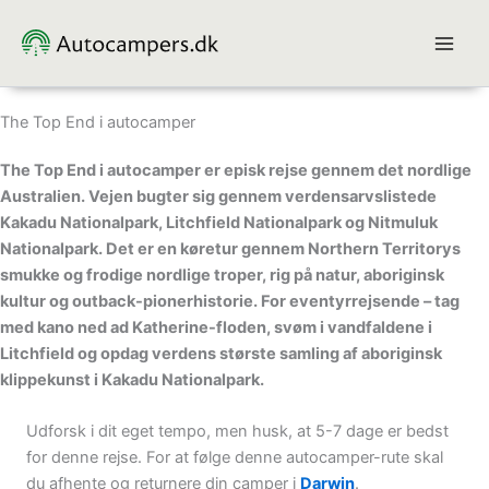
Gå
til
indholdet
The Top End i autocamper
The Top End i autocamper er episk rejse gennem det nordlige
Australien. Vejen bugter sig gennem verdensarvslistede
Kakadu Nationalpark, Litchfield Nationalpark og Nitmuluk
Nationalpark. Det er en køretur gennem Northern Territorys
smukke og frodige nordlige troper, rig på natur, aboriginsk
kultur og outback-pionerhistorie.
For eventyrrejsende – tag
med kano ned ad Katherine-floden, svøm i vandfaldene i
Litchfield og opdag verdens største samling af aboriginsk
klippekunst i Kakadu Nationalpark.
Udforsk i dit eget tempo, men husk, at 5-7 dage er bedst
for denne rejse. For at følge denne autocamper-rute skal
du afhente og returnere din camper i
Darwin
.