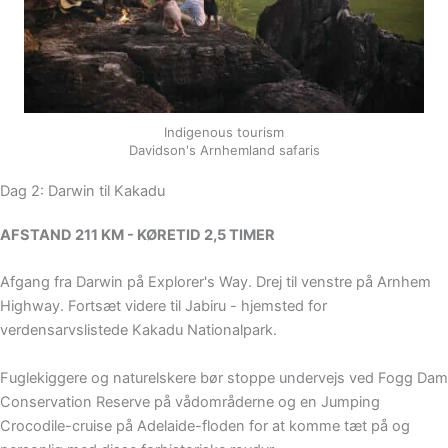
Indigenous tourism
Davidson's Arnhemland safaris
Dag 2: Darwin til Kakadu
AFSTAND 211 KM - KØRETID 2,5 TIMER
Afgang fra Darwin på Explorer's Way. Drej til venstre på Arnhem
Highway. Fortsæt videre til Jabiru - hjemsted for
verdensarvslistede Kakadu Nationalpark.
Fuglekiggere og naturelskere bør stoppe undervejs ved Fogg Dam
Conservation Reserve på vådområderne og en Jumping
Crocodile-cruise på Adelaide-floden for at komme tæt på og