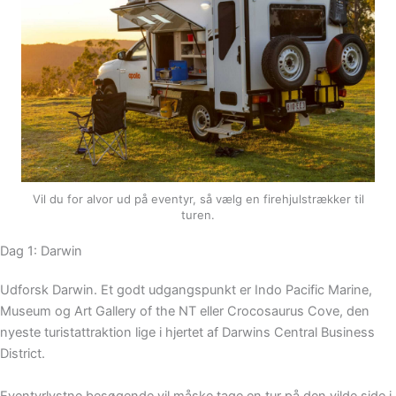
Vil du for alvor ud på eventyr, så vælg en firehjulstrækker til
turen.
Dag 1: Darwin
Udforsk Darwin. Et godt udgangspunkt er Indo Pacific Marine,
Museum og Art Gallery of the NT eller Crocosaurus Cove, den
nyeste turistattraktion lige i hjertet af Darwins Central Business
District.
Eventyrlystne besøgende vil måske tage en tur på den vilde side i