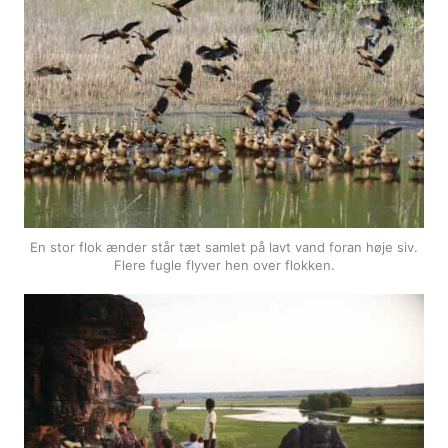
En stor flok ænder står tæt samlet på lavt vand foran høje siv.
Flere fugle flyver hen over flokken.