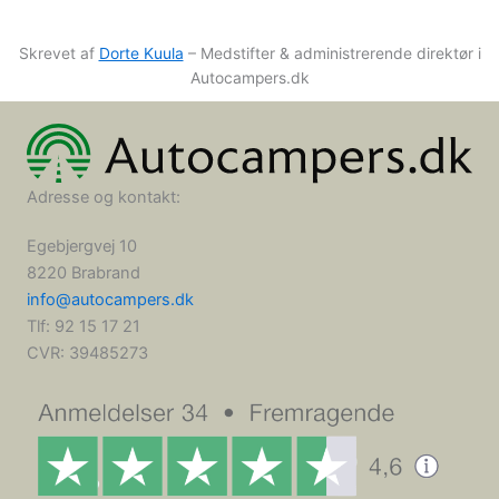
Skrevet af
Dorte Kuula
– Medstifter & administrerende direktør i
Autocampers.dk
Adresse og kontakt:
Egebjergvej 10
8220 Brabrand
info@autocampers.dk
Tlf: 92 15 17 21
CVR:
39485273