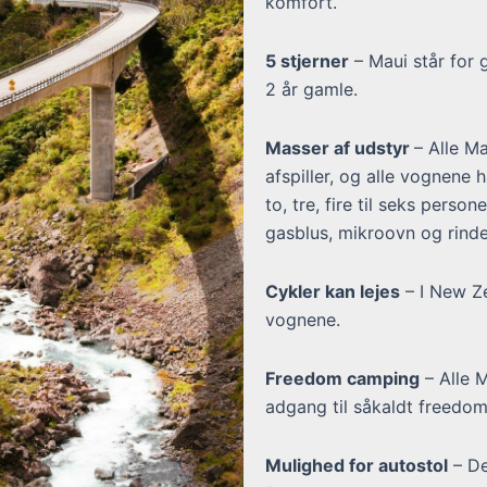
komfort.
5 stjerner
– Maui står for 
2 år gamle.
Masser af udstyr
– Alle M
afspiller, og alle vognene 
to, tre, fire til seks pers
gasblus, mikroovn og rind
Cykler kan lejes
– I New Ze
vognene.
Freedom camping
– Alle M
adgang til såkaldt freedo
Mulighed for autostol
– De