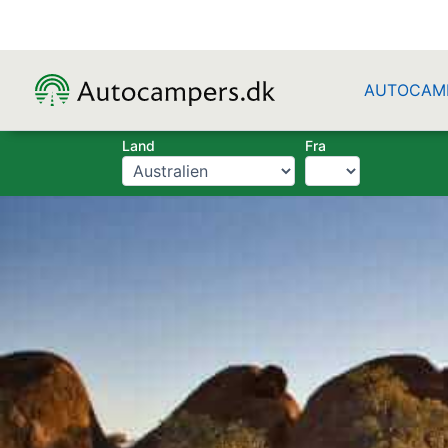
Gå
til
indholdet
AUTOCAM
Land
Fra