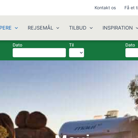
Kontakt os
Få et t
PERE
REJSEMÅL
TILBUD
INSPIRATION
Dato
Til
Dato