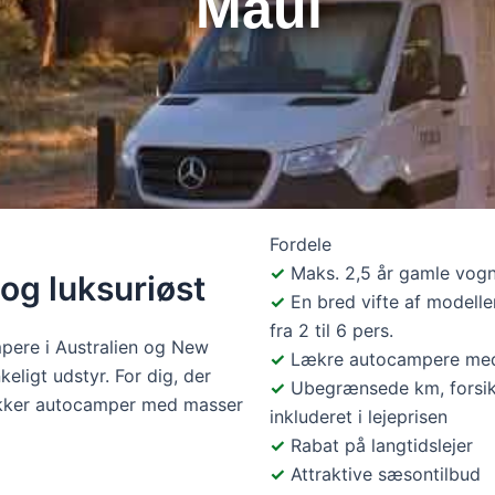
Maui
Fordele
Maks. 2,5 år gamle vog
 og luksuriøst
En bred vifte af modelle
fra 2 til 6 pers.
pere i Australien og New
Lækre autocampere med
eligt udstyr. For dig, der
Ubegrænsede km, forsik
ækker autocamper med masser
inkluderet i lejeprisen
Rabat på langtidslejer
Attraktive sæsontilbud