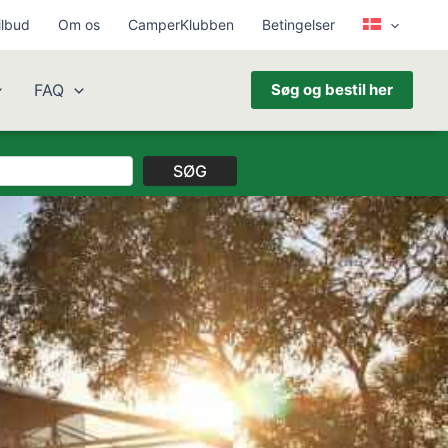
ilbud
Om os
CamperKlubben
Betingelser
FAQ
Søg og bestil her
SØG