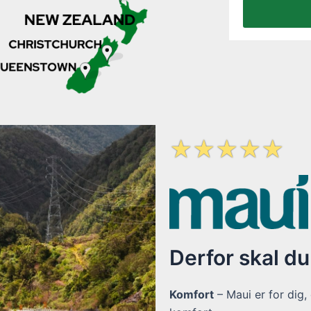
☆
☆
☆
☆
☆
Derfor skal d
Komfort
– Maui er for dig