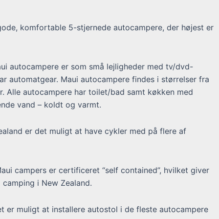
gode, komfortable 5-stjernede autocampere, der højest er
aui autocampere er som små lejligheder med tv/dvd-
har automatgear. Maui autocampere findes i størrelser fra
oner. Alle autocampere har toilet/bad samt køkken med
ende vand – koldt og varmt.
aland er det muligt at have cykler med på flere af
aui campers er certificeret “self contained”, hvilket giver
m camping i New Zealand.
t er muligt at installere autostol i de fleste autocampere