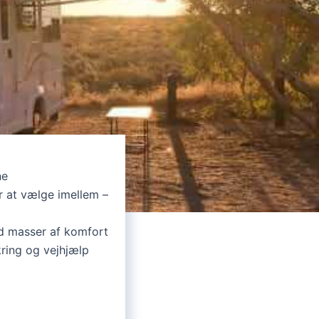
ne
r at vælge imellem –
 masser af komfort
ring og vejhjælp