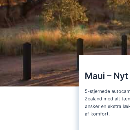
Maui – Nyt
5-stjernede autocam
Zealand med alt tænk
ønsker en ekstra l
af komfort.