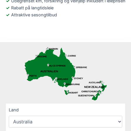
Ubegrenset km, forsikring og veihjelp inkludert i leieprisen
Rabatt på langtidsleie
Attraktive sesongtilbud
Land