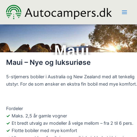
Hopp
rett
til
innholdet
Maui
Maui – Nye og luksuriøse
5-stjerners bobiler i Australia og New Zealand med alt tenkelig
utstyr. For de som ønsker en ekstra fin bobil med mye komfort.
Fordeler
Maks. 2,5 år gamle vogner
Et bredt utvalg av modeller å velge mellom – fra 2 til 6 pers.
Flotte bobiler med mye komfort