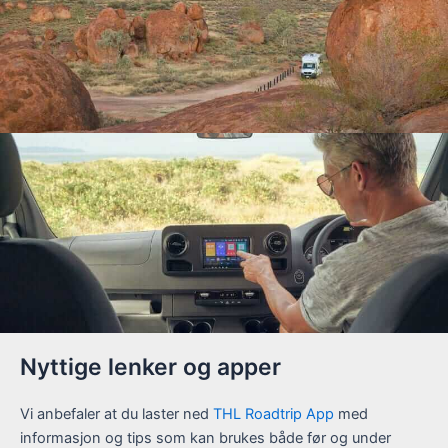
Nyttige lenker og apper
Vi anbefaler at du laster ned
THL Roadtrip App
med
informasjon og tips som kan brukes både før og under