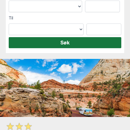
Til
☆
☆
☆