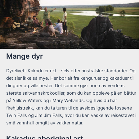
Mange dyr
Dyrelivet i Kakadu er rikt – selv etter australske standarder. Og
det sier ikke så mye. Her bor alt fra kenguruer og kakaduer til
dingoer og ville hester. Det samme gjør noen av verdens
største saltvannskrokodiller, som du kan oppleve på en båttur
på Yellow Waters og i Mary Wetlands. Og hvis du har
firehjulstrekk, kan du ta turen til de avsidesliggende fossene
Twin Falls og Jim Jim Falls, hvor du kan vaske av reisestøvet i
små vannhull omgitt av vakker natur.
Kakadus aboriginal art