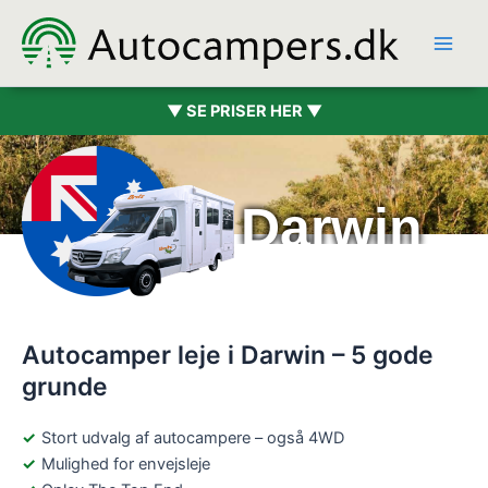
Hopp
rett
til
innholdet
▼ SE PRISER HER ▼
Bobil Darwin
Autocamper leje i Darwin – 5 gode
grunde
Stort udvalg af autocampere – også 4WD
Mulighed for envejsleje