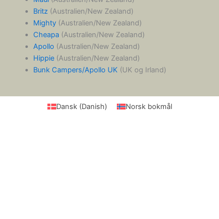
Britz
(Australien/New Zealand)
Mighty
(Australien/New Zealand)
Cheapa
(Australien/New Zealand)
Apollo
(Australien/New Zealand)
Hippie
(Australien/New Zealand)
Bunk Campers/Apollo UK
(UK og Irland)
Dansk
(
Danish
)
Norsk bokmål