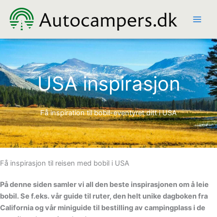
Hopp
rett
til
innholdet
USA inspirasjon
Få inspiration til bobil-eventyret ditt i USA
Få inspirasjon til reisen med bobil i USA
På denne siden samler vi all den beste inspirasjonen om å leie
bobil. Se f.eks. vår guide til ruter, den helt unike dagboken fra
California og vår miniguide til bestilling av campingplass i de