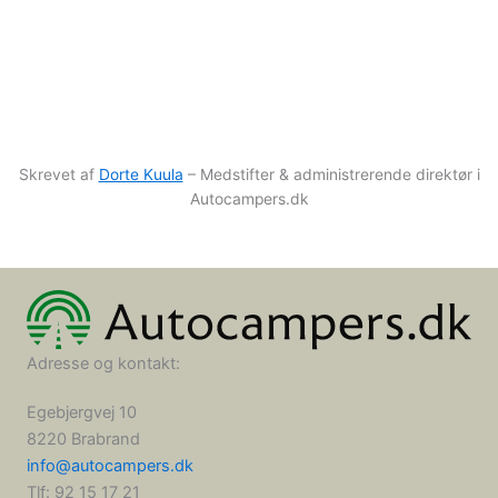
Skrevet af
Dorte Kuula
– Medstifter & administrerende direktør i
Autocampers.dk
Adresse og kontakt:
Egebjergvej 10
8220 Brabrand
info@autocampers.dk
Tlf: 92 15 17 21