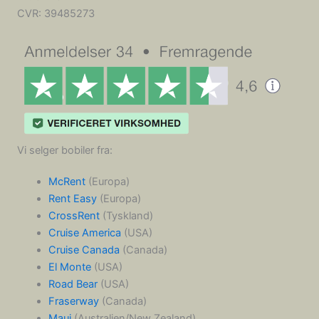
CVR:
39485273
Vi selger bobiler fra:
McRent
(Europa)
Rent Easy
(Europa)
CrossRent
(Tyskland)
Cruise America
(USA)
Cruise Canada
(Canada)
El Monte
(USA)
Road Bear
(USA)
Fraserway
(Canada)
Maui
(Australien/New Zealand)