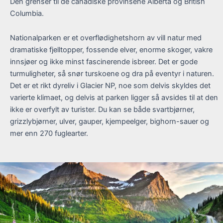
Den grenser til de canadiske provinsene Alberta og British
Columbia.
Nationalparken er et overflødighetshorn av vill natur med
dramatiske fjelltopper, fossende elver, enorme skoger, vakre
innsjøer og ikke minst fascinerende isbreer. Det er gode
turmuligheter, så snør turskoene og dra på eventyr i naturen.
Det er et rikt dyreliv i Glacier NP, noe som delvis skyldes det
varierte klimaet, og delvis at parken ligger så avsides til at den
ikke er overfylt av turister. Du kan se både svartbjørner,
grizzlybjørner, ulver, gauper, kjempeelger, bighorn-sauer og
mer enn 270 fuglearter.