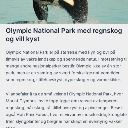
Olympic National Park med regnskog
og vill kyst
Olympic National Park er på størrelse med Fyn og byr på
timevis av vakre landskap og spennende natur. I motsetning til
mange andre nasjonalparker består Olympic ikke av én stor
park, men er en samling av svært forskjellige naturområder
som regnskog, stillehavskyst, dype skoger og varme kilder.
Vi anbefaler å ta de små veiene i Olympic National Park, hvor
Mount Olympus’ hvite topp ligger omkranset av temperert
regnskog, nåleskog, rå stillehavskyst og alpine enger. Besøk
også Hoh Rain Forest, hvor et virvar av mosekledde, kronglete
trær, slyngplanter og bregner har skapt en eventyrlig vakker