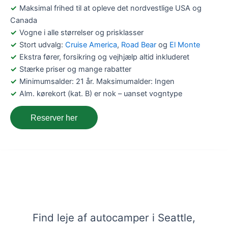
Maksimal frihed til at opleve det nordvestlige USA og
Canada
Vogne i alle størrelser og prisklasser
Stort udvalg:
Cruise America
,
Road Bear
og
El Monte
Ekstra fører, forsikring og vejhjælp altid inkluderet
Stærke priser og mange rabatter
Minimumsalder: 21 år. Maksimumalder: Ingen
Alm. kørekort (kat. B) er nok – uanset vogntype
Reserver her
Lej en autocamper i Seattle, USA – Få
viden og bestil her
Find leje af autocamper i Seattle,