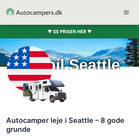
Hopp
rett
til
innholdet
▼ SE PRISER HER ▼
Bobil Seattle
Autocamper leje i Seattle – 8 gode
grunde