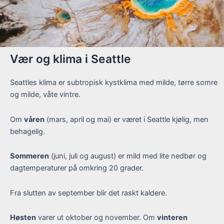
Vær og klima i Seattle
Seattles klima er subtropisk kystklima med milde, tørre somre
og milde, våte vintre.
Om
våren
(mars, april og mai) er været i Seattle kjølig, men
behagelig.
Sommeren
(juni, juli og august) er mild med lite nedbør og
dagtemperaturer på omkring 20 grader.
Fra slutten av september blir det raskt kaldere.
Høsten
varer ut oktober og november. Om
vinteren