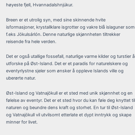
høyeste fjell, Hvannadalshnjúkur.
Breen er et utrolig syn, med sine skinnende hvite
isformasjoner, krystallklare isgrotter og vakre blå islaguner som
f.eks Jökulsárlón. Denne naturlige skjønnheten tiltrekker
reisende fra hele verden.
Det er også utallige fossefall, naturlige varme kilder og turstier å
utforske på Øst-Island. Det er et paradis for naturelskere og
eventyrlystne sjeler som ønsker å oppleve Islands ville og
uberørte natur.
Øst-Island og Vatnajökull er et sted med unik skjønnhet og en
følelse av eventyr. Det er et sted hvor du kan føle deg knyttet til
naturen og beundre dens kraft og storhet. En tur til Øst-Island
og Vatnajökull vil utvilsomt etterlate et dypt inntrykk og skape
minner for livet.