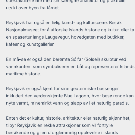
spektakulær kirke med sin særegne arkitektur og praktfulle
utsikt over byen fra tårnet.
Reykjavik har også en livlig kunst- og kulturscene. Besøk
Nasjonalmuseet for å utforske Islands historie og kultur, eller ta
en spasertur langs Laugavegur, hovedgaten med butikker,
kafeer og kunstgallerier.
En må-se er også den berømte Sólfar (Solseil) skulptur ved
vannkanten, som symboliserer en båt og representerer Islands
maritime historie.
Reykjavik er også kjent for sine geotermiske bassenger,
inkludert den verdenskjente Blue Lagoon, hvor besøkende kan
nyte varmt, mineralrikt vann og slapp av i et naturlig paradis.
Enten det er kultur, historie, arkitektur eller naturlig skjønnhet,
tilbyr Reykjavik en rekke attraksjoner som vil fortrylle
besøkende og gi en uforglemmelig opplevelse i Islands