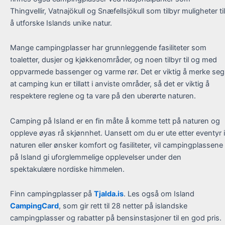
Thingvellir, Vatnajökull og Snæfellsjökull som tilbyr muligheter til
å utforske Islands unike natur.
Mange campingplasser har grunnleggende fasiliteter som
toaletter, dusjer og kjøkkenområder, og noen tilbyr til og med
oppvarmede bassenger og varme rør. Det er viktig å merke seg
at camping kun er tillatt i anviste områder, så det er viktig å
respektere reglene og ta vare på den uberørte naturen.
Camping på Island er en fin måte å komme tett på naturen og
oppleve øyas rå skjønnhet. Uansett om du er ute etter eventyr i
naturen eller ønsker komfort og fasiliteter, vil campingplassene
på Island gi uforglemmelige opplevelser under den
spektakulære nordiske himmelen.
Finn campingplasser på
Tjalda.is
. Les også om Island
CampingCard
, som gir rett til 28 netter på islandske
campingplasser og rabatter på bensinstasjoner til en god pris.