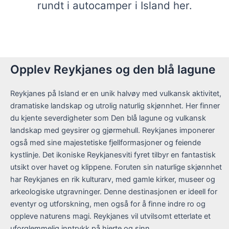
rundt i autocamper i Island her.
Opplev Reykjanes og den blå lagune
Reykjanes på Island er en unik halvøy med vulkansk aktivitet,
dramatiske landskap og utrolig naturlig skjønnhet. Her finner
du kjente severdigheter som Den blå lagune og vulkansk
landskap med geysirer og gjørmehull. Reykjanes imponerer
også med sine majestetiske fjellformasjoner og feiende
kystlinje. Det ikoniske Reykjanesviti fyret tilbyr en fantastisk
utsikt over havet og klippene. Foruten sin naturlige skjønnhet
har Reykjanes en rik kulturarv, med gamle kirker, museer og
arkeologiske utgravninger. Denne destinasjonen er ideell for
eventyr og utforskning, men også for å finne indre ro og
oppleve naturens magi. Reykjanes vil utvilsomt etterlate et
uforglemmelig inntrykk på hjerte og sinn.