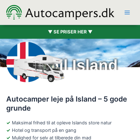
Hopp
rett
til
innholdet
▼ SE PRISER HER ▼
Bobil Island
Autocamper leje på Island – 5 gode
grunde
Maksimal frihed til at opleve Islands store natur
Hotel og transport på en gang
Mulighed for selv at tilberede din mad