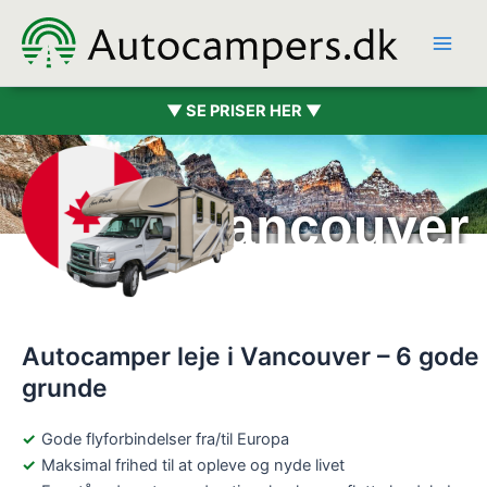
Hopp
rett
til
innholdet
▼ SE PRISER HER ▼
Bobil Vancouver
Autocamper leje i Vancouver – 6 gode
grunde
Gode flyforbindelser fra/til Europa
Maksimal frihed til at opleve og nyde livet