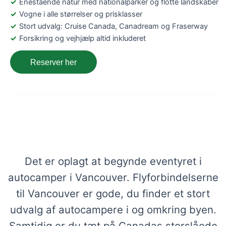
Enestående natur med nationalparker og flotte landskaber
Vogne i alle størrelser og prisklasser
Stort udvalg: Cruise Canada, Canadream og Fraserway
Forsikring og vejhjælp altid inkluderet
Reserver her
Lej en autocamper i Vancouver,
Canada – Få viden og bestil her
Det er oplagt at begynde eventyret i
autocamper i Vancouver. Flyforbindelserne
til Vancouver er gode, du finder et stort
udvalg af autocampere i og omkring byen.
Samtidig er du tæt på Canadas storslåede