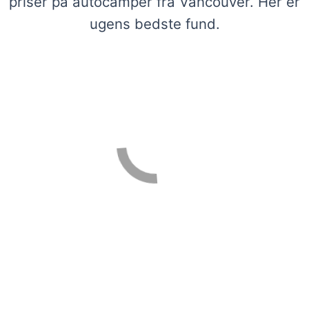
priser på autocamper fra Vancouver. Her er
ugens bedste fund.
Se vores udvalg af autocampere i
Vancouver