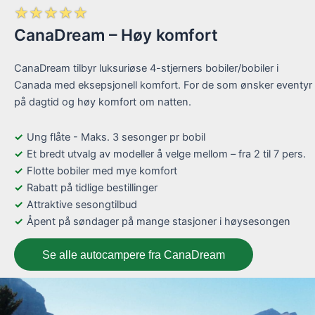
☆
☆
☆
☆
☆
CanaDream – Høy komfort
CanaDream tilbyr luksuriøse 4-stjerners bobiler/bobiler i
Canada med eksepsjonell komfort. For de som ønsker eventyr
på dagtid og høy komfort om natten.
Ung flåte - Maks. 3 sesonger pr bobil
Et bredt utvalg av modeller å velge mellom – fra 2 til 7 pers.
Flotte bobiler med mye komfort
Rabatt på tidlige bestillinger
Attraktive sesongtilbud
Åpent på søndager på mange stasjoner i høysesongen
Se alle autocampere fra CanaDream