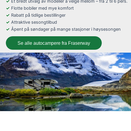
Et bredt utvalg av modeller å velge mellom – fra 2 til 6 pers.
Flotte bobiler med mye komfort
Rabatt på tidlige bestillinger
Attraktive sesongtilbud
Åpent på søndager på mange stasjoner i høysesongen
Se alle autocampere fra Fraserway
Vancouver ruter