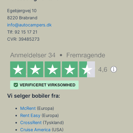
Egebjergvej 10
8220 Brabrand
info@autocampers.dk
Tlf: 92 15 17 21
CVR:
39485273
Vi selger bobiler fra:
McRent
(Europa)
Rent Easy
(Europa)
CrossRent
(Tyskland)
Cruise America
(USA)