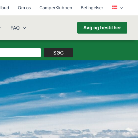
ilbud
Om os
CamperKlubben
Betingelser
FAQ
Søg og bestil her
SØG