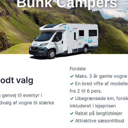
Bunk Campers
Fordele
Maks. 3 år gamle vogne
godt valg
En bred vifte af modelle
fra 2 til 6 pers.
genvej til eventyr i
Ubegrænsede km, forsik
dvalg af vogne til stærke
inkluderet i lejeprisen
Rabat på langtidslejer
Attraktive sæsontilbud