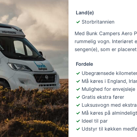
Land(e)
Storbritannien
Med Bunk Campers Aero Plus
rummelig vogn. Interiøret e
sengen(e), som er placeret
Fordele
Ubegrænsede kilomete
Må køres i England, Irl
Mulighed for envejsleje
Gratis ekstra fører
Luksusvogn med ekstra
Må køres på almindelig
Ideel til par
Udstyr til køkken medfø