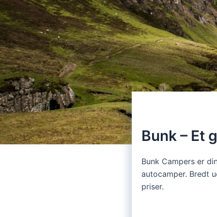
Bunk – Et 
Bunk Campers er din 
autocamper. Bredt u
priser.