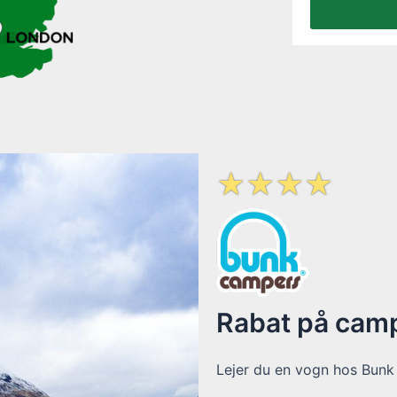
☆
☆
☆
☆
Rabat på cam
Lejer du en vogn hos Bunk