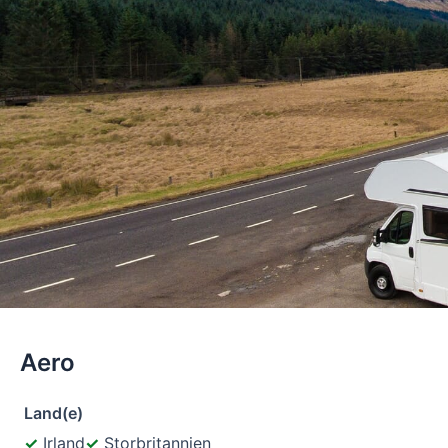
Aero
Land(e)
Irland
Storbritannien