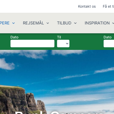
Kontakt os
Få et t
PERE
REJSEMÅL
TILBUD
INSPIRATION
Dato
Til
Dato