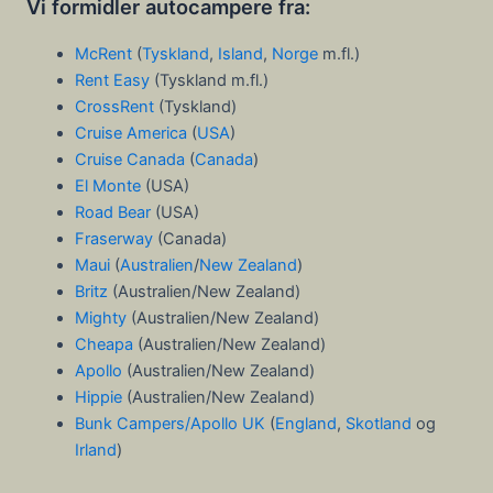
Vi formidler autocampere fra:
McRent
(
Tyskland
,
Island
,
Norge
m.fl.)
Rent Easy
(Tyskland m.fl.)
CrossRent
(Tyskland)
Cruise America
(
USA
)
Cruise Canada
(
Canada
)
El Monte
(USA)
Road Bear
(USA)
Fraserway
(Canada)
Maui
(
Australien
/
New Zealand
)
Britz
(Australien/New Zealand)
Mighty
(Australien/New Zealand)
Cheapa
(Australien/New Zealand)
Apollo
(Australien/New Zealand)
Hippie
(Australien/New Zealand)
Bunk Campers/Apollo UK
(
England
,
Skotland
og
Irland
)