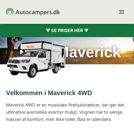
Gå
til
indholdet
▼ SE PRISER HER ▼
Britz Maverick
4WD (2 pers.)
Velkommen i Maverick 4WD
Maverick 4WD er en muskuløs firehjulstrækker, der gør det
ultimative australske eventyr muligt. Vognen har to senge,
masser af komfort, men ikke toilet. Bad er udendørs.