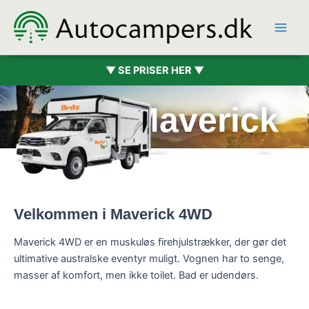
Hopp
rett
til
innholdet
▼ SE PRISER HER ▼
Britz Maverick
4WD (2 pers.)
Velkommen i Maverick 4WD
Maverick 4WD er en muskuløs firehjulstrækker, der gør det
ultimative australske eventyr muligt. Vognen har to senge,
masser af komfort, men ikke toilet. Bad er udendørs.