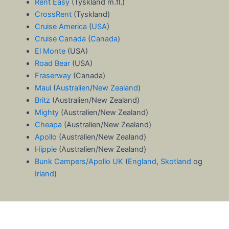
Rent Easy
(Tyskland m.fl.)
CrossRent
(Tyskland)
Cruise America
(
USA
)
Cruise Canada
(
Canada
)
El Monte
(USA)
Road Bear
(USA)
Fraserway
(Canada)
Maui
(
Australien
/
New Zealand
)
Britz
(Australien/New Zealand)
Mighty
(Australien/New Zealand)
Cheapa
(Australien/New Zealand)
Apollo
(Australien/New Zealand)
Hippie
(Australien/New Zealand)
Bunk Campers/Apollo UK
(
England
,
Skotland
og
Irland
)
Dansk
Norsk bokmål
(
Norwegian Bokmål
)