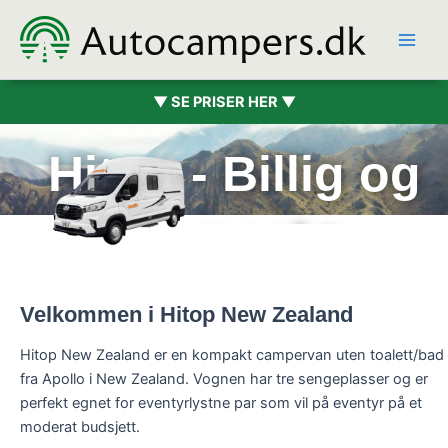
Hopp
rett
til
innholdet
▼ SE PRISER HER ▼
Hitop - Billig og
kompakt
Velkommen i Hitop New Zealand
Hitop New Zealand er en kompakt campervan uten toalett/bad
fra Apollo i New Zealand. Vognen har tre sengeplasser og er
perfekt egnet for eventyrlystne par som vil på eventyr på et
moderat budsjett.