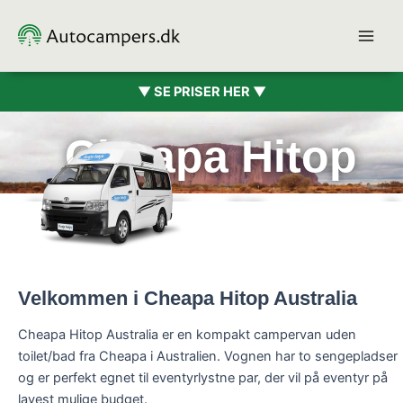
Gå
til
indholdet
▼ SE PRISER HER ▼
Cheapa Hitop
Australia (2 pers.)
Velkommen i Cheapa Hitop Australia
Cheapa Hitop Australia er en kompakt campervan uden
toilet/bad fra Cheapa i Australien. Vognen har to sengepladser
og er perfekt egnet til eventyrlystne par, der vil på eventyr på
lavest mulige budget.