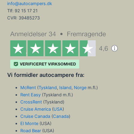
info@autocampers.dk
Tlf: 92 15 17 21
CVR:
39485273
Vi formidler autocampere fra:
McRent
(
Tyskland
,
Island
,
Norge
m.fl.)
Rent Easy
(Tyskland m.fl.)
CrossRent
(Tyskland)
Cruise America
(
USA
)
Cruise Canada
(
Canada
)
El Monte
(USA)
Road Bear
(USA)