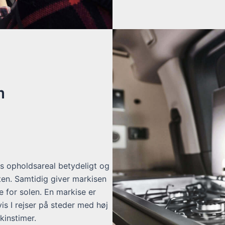
m
es opholdsareal betydeligt og
n. Samtidig giver markisen
 for solen. En markise er
vis I rejser på steder med høj
instimer.