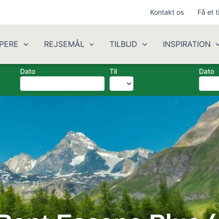
Kontakt os
Få et t
PERE
REJSEMÅL
TILBUD
INSPIRATION
Dato
Til
Dato