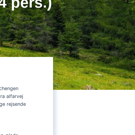
 pers.)
Schengen
ra alfarvej
ge rejsende