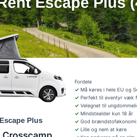
ent Escape Plus (4
Fordele
Må køres i hele EU og 
Perfekt til eventyr væk f
Velegnet til ungdommeli
Mindstealder kun 18 år
Escape Plus
God brændstoføkonomi
Lille og nem at køre
en Crosscamp