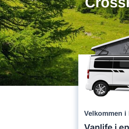
CrossR
Velkommen i 
Vanlife i 