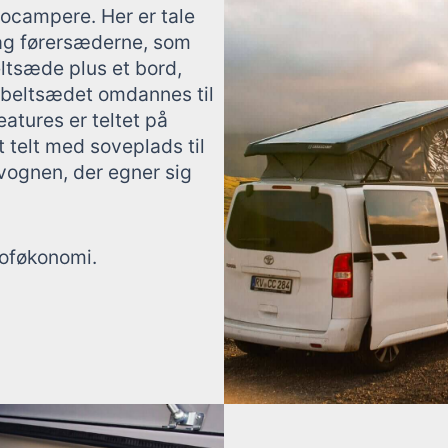
tocampere. Her er tale
ag førersæderne, som
eltsæde plus et bord,
beltsædet omdannes til
tures er teltet på
 telt med soveplads til
 vognen, der egner sig
oføkonomi.