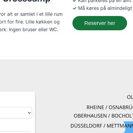
Kan parkeres på en alm.
Må køres på almindeligt
r alt er samlet i et lille rum
 for fire. Lille køkken og
Reserver her
rk: Ingen bruser eller WC.