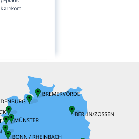
 p-plads
 kørekort