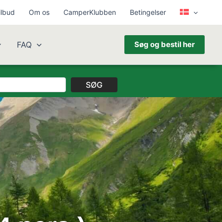
ilbud
Om os
CamperKlubben
Betingelser
FAQ
Søg og bestil her
SØG