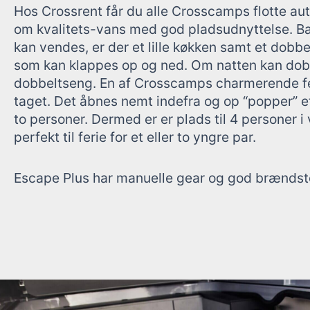
Hos Crossrent får du alle Crosscamps flotte au
om kvalitets-vans med god pladsudnyttelse. B
kan vendes, er der et lille køkken samt et dobb
som kan klappes op og ned. Om natten kan dob
dobbeltseng. En af Crosscamps charmerende fea
taget. Det åbnes nemt indefra og op “popper” et
to personer. Dermed er er plads til 4 personer i
perfekt til ferie for et eller to yngre par.
Escape Plus har manuelle gear og god brændst