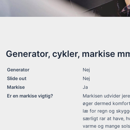
Generator, cykler, markise m
Generator
Nej
Slide out
Nej
Markise
Ja
Er en markise vigtig?
Markisen udvider jer
øger dermed komforte
læ for regn og skygge
særligt rar at have, h
varme og mange solsk