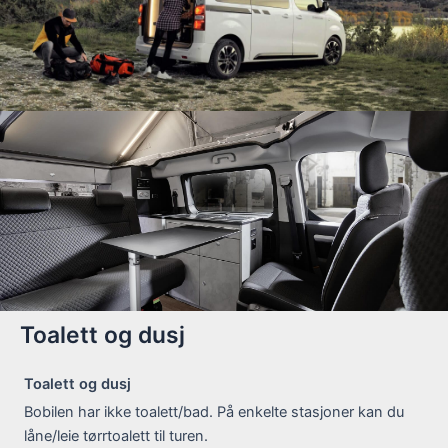
Toalett og dusj
Toalett og dusj
Bobilen har ikke toalett/bad. På enkelte stasjoner kan du
låne/leie tørrtoalett til turen.