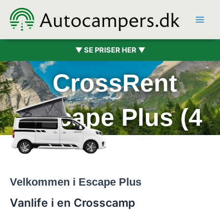
Hopp
rett
til
innholdet
▼ SE PRISER HER ▼
CrossRent
Escape Plus (4
pers.)
Velkommen i Escape Plus
Vanlife i en Crosscamp