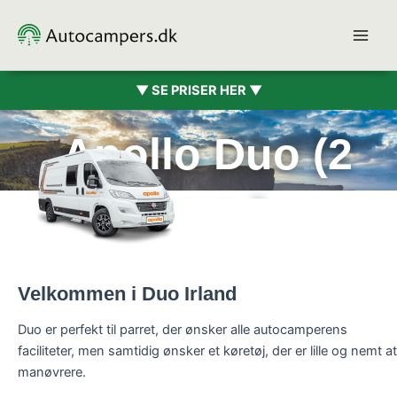
Gå
til
indholdet
▼ SE PRISER HER ▼
Apollo Duo (2
pers.)
Velkommen i Duo Irland
Duo er perfekt til parret, der ønsker alle autocamperens
faciliteter, men samtidig ønsker et køretøj, der er lille og nemt at
manøvrere.