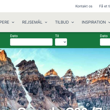
Kontakt os
Få et t
PERE
REJSEMÅL
TILBUD
INSPIRATION
Dato
Til
Dato