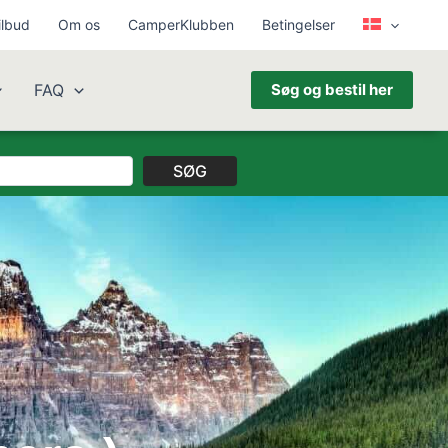
ilbud
Om os
CamperKlubben
Betingelser
FAQ
Søg og bestil her
SØG