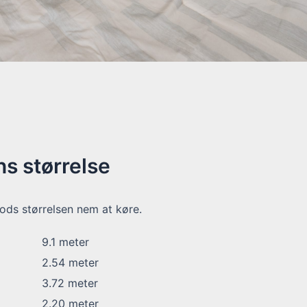
s størrelse
ods størrelsen nem at køre.
9.1
meter
2.54
meter
3.72
meter
2.20
meter