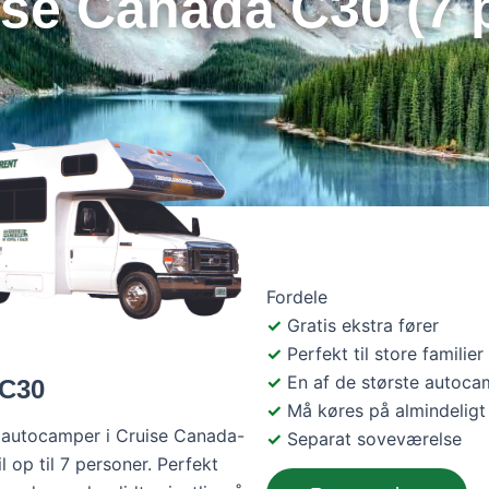
se Canada C30 (7 p
Fordele
Gratis ekstra fører
Perfekt til store familier
En af de største autoc
 C30
Må køres på almindeligt
i autocamper i Cruise Canada-
Separat soveværelse
l op til 7 personer. Perfekt