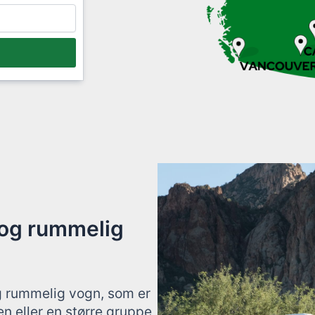
 og rummelig
g rummelig vogn, som er
men eller en større gruppe