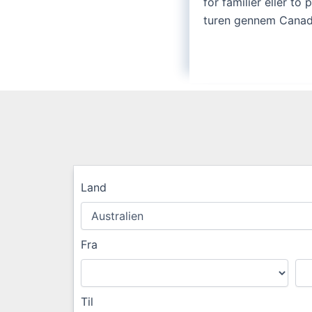
for familier eller to 
turen gennem Canad
Land
Fra
Til