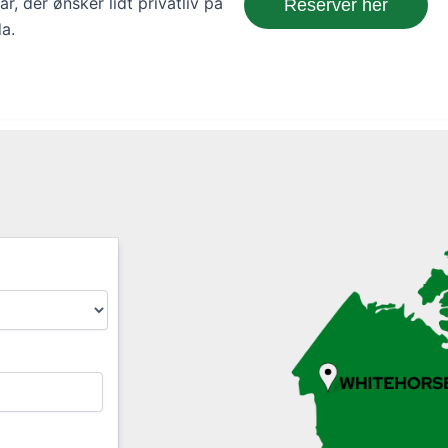
par, der ønsker lidt privatliv på
Reserver her
a.