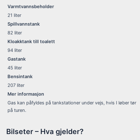
Varmtvannsbeholder
21
liter
Spillvannstank
82
liter
Kloakktank till toalett
94
liter
Gastank
45
liter
Bensintank
207
liter
Mer informasjon
Gas kan påfyldes på tankstationer under vejs, hvis I løber tør
på turen.
Bilseter – Hva gjelder?