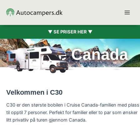
Hopp
rett
til
innholdet
▼ SE PRISER HER ▼
Cruise Canada
C30 (7 pers.)
Velkommen i C30
C30 er den største bobilen i Cruise Canada-familien med plass
til opptil 7 personer. Perfekt for familier eller to par som ønsker
litt privatliv på turen gjennom Canada.