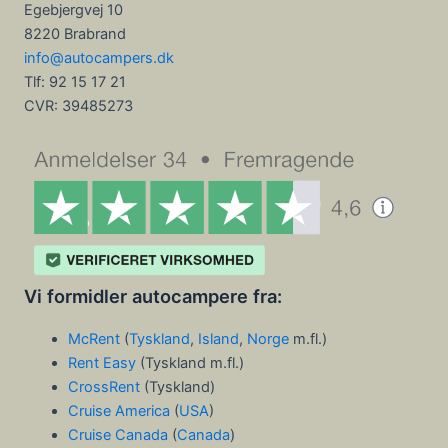
Egebjergvej 10
8220 Brabrand
info@autocampers.dk
Tlf: 92 15 17 21
CVR:
39485273
Vi formidler autocampere fra:
McRent
(
Tyskland
,
Island
,
Norge
m.fl.)
Rent Easy
(Tyskland m.fl.)
CrossRent
(Tyskland)
Cruise America
(
USA
)
Cruise Canada
(
Canada
)