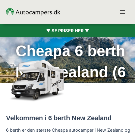
Gå
til
indholdet
▼ SE PRISER HER ▼
Cheapa 6 berth
New Zealand (6
pers.)
Velkommen i 6 berth New Zealand
6 berth er den største Cheapa autocamper i New Zealand og