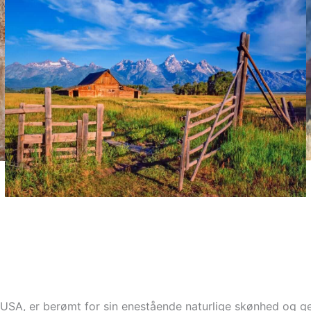
 USA, er berømt for sin enestående naturlige skønhed og ge