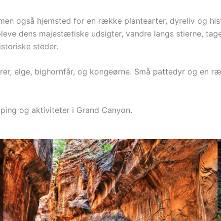
en også hjemsted for en række plantearter, dyreliv og histo
eve dens majestætiske udsigter, vandre langs stierne, tag
storiske steder.
er, elge, bighornfår, og kongeørne. Små pattedyr og en ræk
ing og aktiviteter i Grand Canyon.