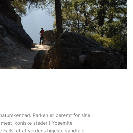
 naturskønhed. Parken er berømt for sine
mest ikoniske steder i Yosemite
Falls, et af verdens højeste vandfald.