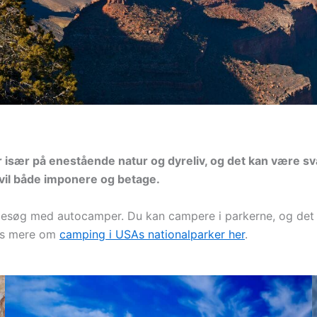
r især på enestående natur og dyreliv, og det kan være sv
 vil både imponere og betage.
 besøg med autocamper. Du kan campere i parkerne, og det g
æs mere om
camping i USAs nationalparker her
.