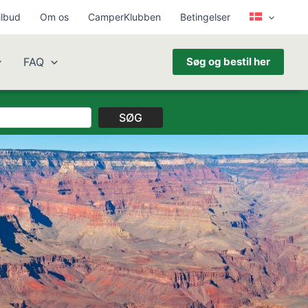
ilbud
Om os
CamperKlubben
Betingelser
FAQ
Søg og bestil her
SØG