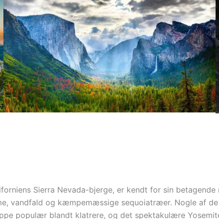
iforniens Sierra Nevada-bjerge, er kendt for sin betagende
mme, vandfald og kæmpemæssige sequoiatræer. Nogle af de 
ippe populær blandt klatrere, og det spektakulære Yosemite 