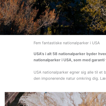
Fem fantastiske nationalparker i USA
USA's i alt 58 nationalparker byder hve
nationalparker i USA, som med garanti
USA nationalparker egner sig alle til et
den imponerende natur omkring dig. L