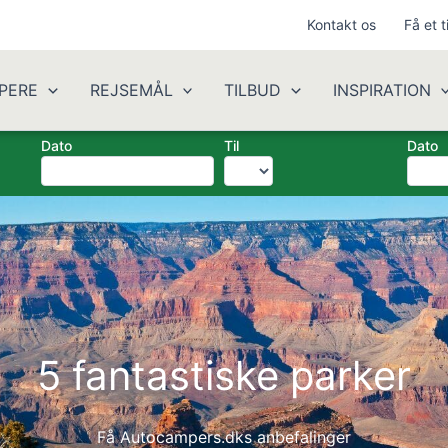
Kontakt os
Få et t
PERE
REJSEMÅL
TILBUD
INSPIRATION
Dato
Til
Dato
5 fantastiske parker
Få Autocampers.dks anbefalinger