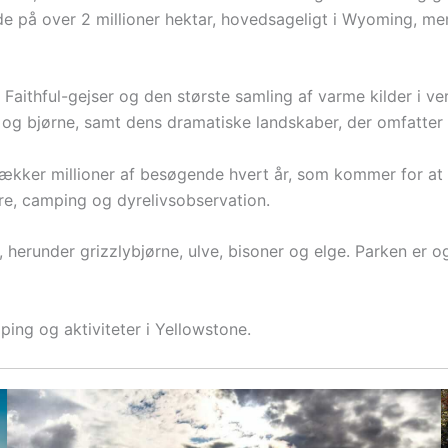
e på over 2 millioner hektar, hovedsageligt i Wyoming, me
aithful-gejser og den største samling af varme kilder i ve
ve og bjørne, samt dens dramatiske landskaber, der omfatter
ltrækker millioner af besøgende hvert år, som kommer for at
re, camping og dyrelivsobservation.
herunder grizzlybjørne, ulve, bisoner og elge. Parken er og
ing og aktiviteter i Yellowstone.