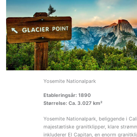
Yosemite Nationalpark
Etableringsår: 1890
Størrelse: Ca. 3.027 km²
Yosemite Nationalpark, beliggende i Cal
majestætiske granitklipper, klare strø
inkluderer El Capitan, en enorm granitkl