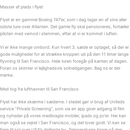
Masser af plads i flyet
Flyet er en gammel Boeing 747’er, som i dag tager en af sine aller
sidste ture over Atlanten. Det gamle fly skal pensioneres, fortæller
piloten med vemod i stemmen, efter at vi er kommet i luften.
Vi er ikke mange ombord. Kun hvert 3. sæde er optaget, så der er
gode muligheder for at strække kroppen ud på den 11 timer lange
flyvning til San Francisco. Hele turen foregår på kanten af dagen.
Foran os skimter vi lejlighedsvis solnedgangen. Bag os er der
mørke.
Med tog fra lufthavnen til San Francisco
Flyet har ikke skærme i sæderne. I stedet gør vi brug af Uniteds
service ”Private Screening”, som via en app giver adgang til film
og nyheder på vores medbragte mobiler, ipads og pc’er. Her kan
man også se vejret i San Francisco, og det lover godt. Vi kan se
frem til sol over USA’s dejligste by. Temperaturen ligger på den