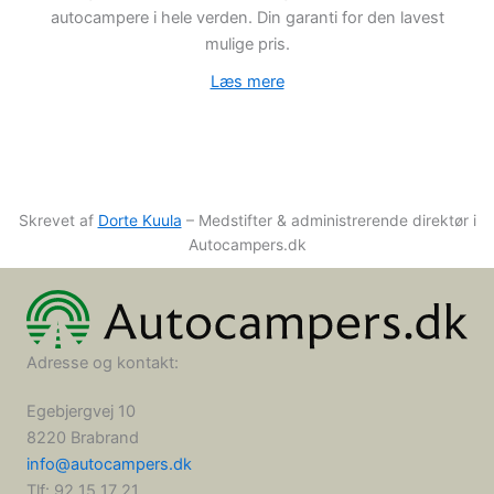
autocampere i hele verden. Din garanti for den lavest
mulige pris.
Læs mere
Skrevet af
Dorte Kuula
– Medstifter & administrerende direktør i
Autocampers.dk
Adresse og kontakt:
Egebjergvej 10
8220 Brabrand
info@autocampers.dk
Tlf: 92 15 17 21