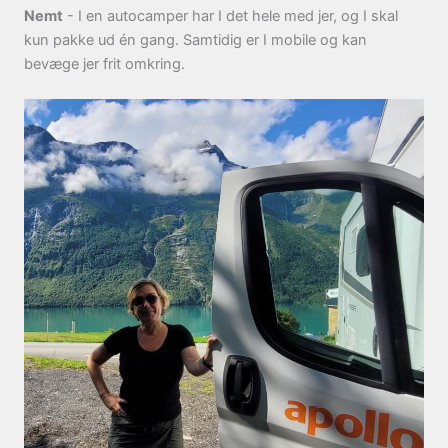
Nemt
- I en autocamper har I det hele med jer, og I skal
kun pakke ud én gang. Samtidig er I mobile og kan
bevæge jer frit omkring.