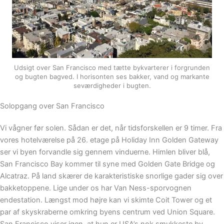
Udsigt over San Francisco med tætte bykvarterer i forgrunden
og bugten bagved. I horisonten ses bakker, vand og markante
seværdigheder i bugten.
Solopgang over San Francisco
Vi vågner før solen. Sådan er det, når tidsforskellen er 9 timer. Fra
vores hotelværelse på 26. etage på Holiday Inn Golden Gateway
ser vi byen forvandle sig gennem vinduerne. Himlen bliver blå,
San Francisco Bay kommer til syne med Golden Gate Bridge og
Alcatraz. På land skærer de karakteristiske snorlige gader sig over
bakketoppene. Lige under os har Van Ness-sporvognen
endestation. Længst mod højre kan vi skimte Coit Tower og et
par af skyskraberne omkring byens centrum ved Union Square.