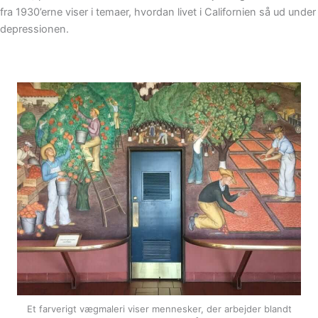
fra 1930’erne viser i temaer, hvordan livet i Californien så ud under
depressionen.
Et farverigt vægmaleri viser mennesker, der arbejder blandt