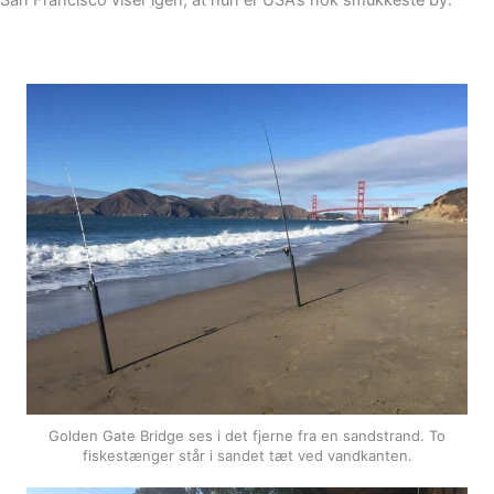
San Francisco viser igen, at hun er USA’s nok smukkeste by.
Golden Gate Bridge ses i det fjerne fra en sandstrand. To
fiskestænger står i sandet tæt ved vandkanten.