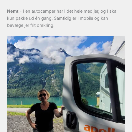
Nemt
- I en autocamper har I det hele med jer, og I skal
kun pakke ud én gang. Samtidig er I mobile og kan
bevæge jer frit omkring.