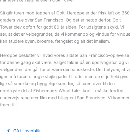
Fantastiske vægmalerier i Coit Tower
Så går turen mod toppen af Coit. Heroppe er der frisk luft og 360
graders vue over San Francisco. Og det er netop derfor, Coit
Tower blev opført for godt 80 år siden. For udsigtens skyld. Vi
ser, at det er velbegrundet, da vi kommer op og vindue for vindue
kan studere byen, broerne, fængslet og alt det imellem.
Heroppe beslutter vi, hvad vores sidste San Francisco-oplevelse
for denne gang skal være. Valget falder på en sporvogntur, og vi
vælger den, der går for at være den smukkeste. Det betyder, at vi
igen må forcere nogle stejle gader til fods, men de er jo heldigvis
lige så smukke og hyggelige som før, så turen over til den
nordligste del af Fisherman’s Wharf føles kort – måske fordi vi
undervejs repeterer film med biljagter i San Francisco. Vi kommer
frem til….
Gå til overblik