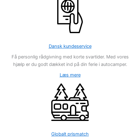
Dansk kundeservice
Få personlig rådgivning med korte svartider. Med vores
hjælp er du godt dækket ind på din ferie i autocamper.
Læs mere
Globalt prismatch