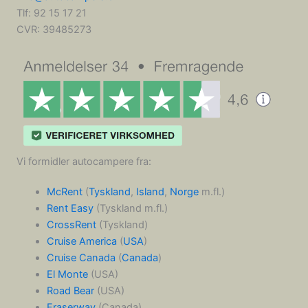
Tlf: 92 15 17 21
CVR:
39485273
Vi formidler autocampere fra:
McRent
(
Tyskland
,
Island
,
Norge
m.fl.)
Rent Easy
(Tyskland m.fl.)
CrossRent
(Tyskland)
Cruise America
(
USA
)
Cruise Canada
(
Canada
)
El Monte
(USA)
Road Bear
(USA)
Fraserway
(Canada)