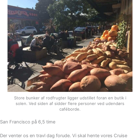
Store bunker af rodfrugter ligger udstillet foran en butik i
solen. Ved siden af sidder flere personer ved udendørs
caféborde.
San Francisco på 6,5 time
Der venter os en travl dag forude. Vi skal hente vores Cruise