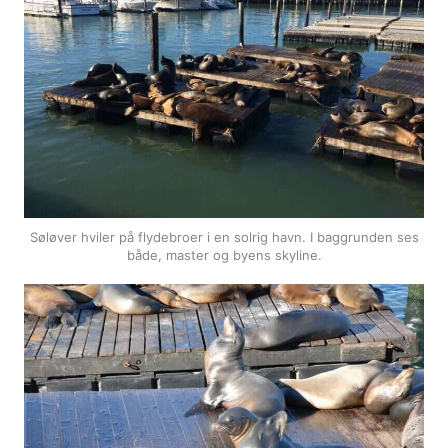
Søløver hviler på flydebroer i en solrig havn. I baggrunden ses
både, master og byens skyline.