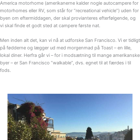
America motorhome (amerikanerne kalder nogle autocampere for
motorhomes eller RV, som står for “recreational vehicle”) uden for
byen om eftermiddagen, der skal provianteres efterfølgende, og
vi skal finde et godt sted at campere første nat.
Men inden alt det, kan vi nå at udforske San Francisco. Vi er tidligt
på fødderne og lægger ud med morgenmad på Toast – en lille,
lokal diner. Herfra går vi – for i modsætning til mange amerikanske
byer – er San Francisco ”walkable”, dvs. egnet til at færdes i til
fods.