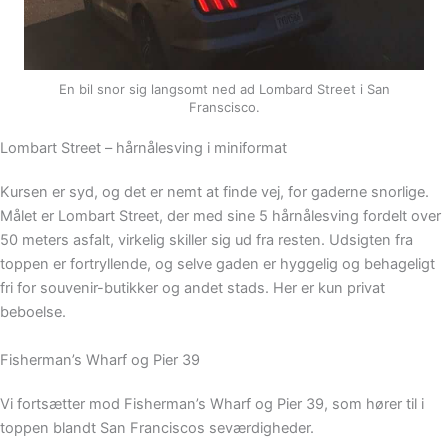
En bil snor sig langsomt ned ad Lombard Street i San
Franscisco.
Lombart Street – hårnålesving i miniformat
Kursen er syd, og det er nemt at finde vej, for gaderne snorlige.
Målet er Lombart Street, der med sine 5 hårnålesving fordelt over
50 meters asfalt, virkelig skiller sig ud fra resten. Udsigten fra
toppen er fortryllende, og selve gaden er hyggelig og behageligt
fri for souvenir-butikker og andet stads. Her er kun privat
beboelse.
Fisherman’s Wharf og Pier 39
Vi fortsætter mod Fisherman’s Wharf og Pier 39, som hører til i
toppen blandt San Franciscos seværdigheder.