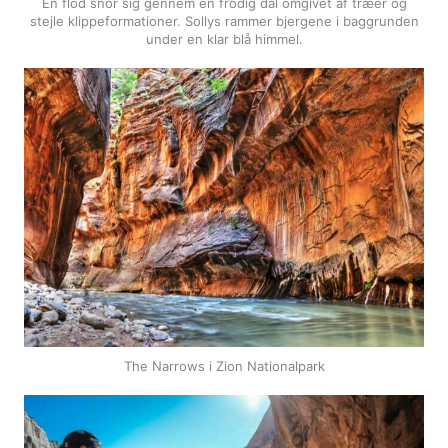
En flod snor sig gennem en frodig dal omgivet af træer og
stejle klippeformationer. Sollys rammer bjergene i baggrunden
under en klar blå himmel.
The Narrows i Zion Nationalpark