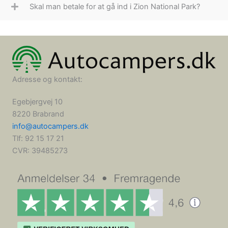
Skal man betale for at gå ind i Zion National Park?
Adresse og kontakt:
Egebjergvej 10
8220 Brabrand
info@autocampers.dk
Tlf: 92 15 17 21
CVR:
39485273