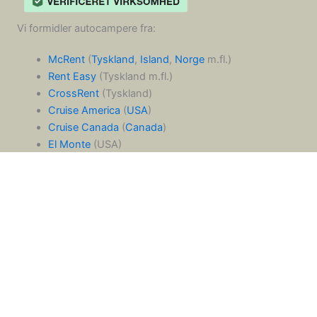
Vi formidler autocampere fra:
McRent
(
Tyskland
,
Island
,
Norge
m.fl.)
Rent Easy
(Tyskland m.fl.)
CrossRent
(Tyskland)
Cruise America
(
USA
)
Cruise Canada
(
Canada
)
El Monte
(USA)
Road Bear
(USA)
Fraserway
(Canada)
Maui
(
Australien
/
New Zealand
)
Britz
(Australien/New Zealand)
Mighty
(Australien/New Zealand)
Cheapa
(Australien/New Zealand)
Apollo
(Australien/New Zealand)
Hippie
(Australien/New Zealand)
Bunk Campers/Apollo UK
(
England
,
Skotland
og
Irland
)