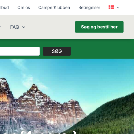
ilbud
Om os
CamperKlubben
Betingelser
FAQ
Søg og bestil her
SØG