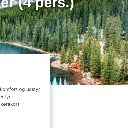
 (4 pers.)
komfort og udstyr
ventyr
 kørekort