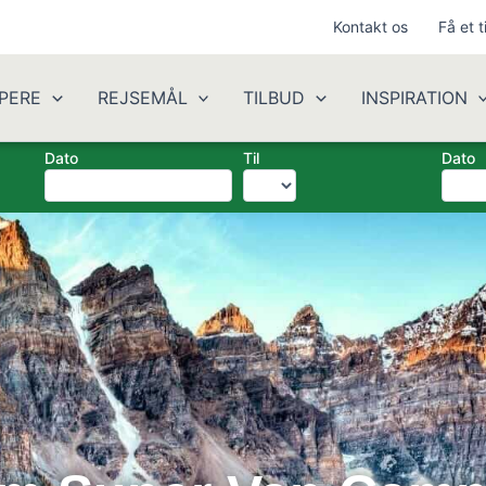
Kontakt os
Få et t
PERE
REJSEMÅL
TILBUD
INSPIRATION
Dato
Til
Dato