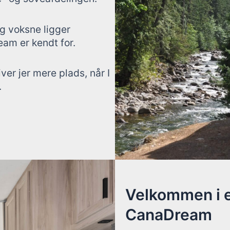
og voksne ligger
am er kendt for.
er jer mere plads, når I
.
Velkommen i 
CanaDream