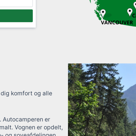
ig komfort og alle
re. Autocamperen er
malt. Vognen er opdelt,
se- og soveafdelingen.