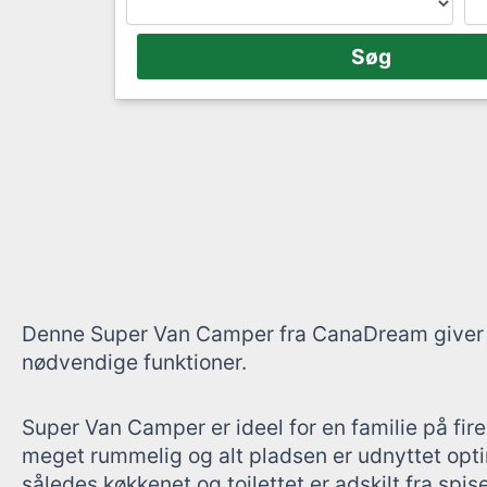
Denne Super Van Camper fra CanaDream giver d
nødvendige funktioner.
Super Van Camper er ideel for en familie på fi
meget rummelig og alt pladsen er udnyttet opti
således køkkenet og toilettet er adskilt fra spi