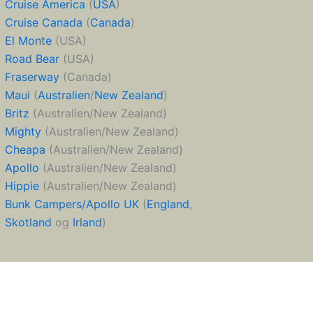
Cruise America
(
USA
)
Cruise Canada
(
Canada
)
El Monte
(USA)
Road Bear
(USA)
Fraserway
(Canada)
Maui
(
Australien
/
New Zealand
)
Britz
(Australien/New Zealand)
Mighty
(Australien/New Zealand)
Cheapa
(Australien/New Zealand)
Apollo
(Australien/New Zealand)
Hippie
(Australien/New Zealand)
Bunk Campers/Apollo UK
(
England
,
Skotland
og
Irland
)