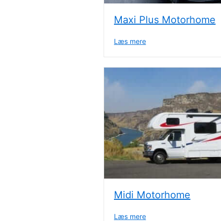
Maxi Plus Motorhome
Læs mere
about Maxi Plus Moto
Midi Motorhome
Læs mere
about Midi Motorhome