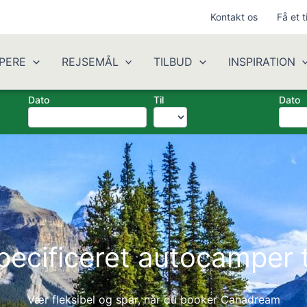
Kontakt os
Få et t
PERE
REJSEMÅL
TILBUD
INSPIRATION
Dato
Til
Dato
ecificeret autocamper t
Vær fleksibel og spar, når du booker Canadream