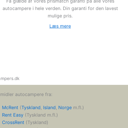
Få glæde af vores prismatch garanti på alle vores
autocampere i hele verden. Din garanti for den lavest
mulige pris.
Læs mere
campers.dk
rmidler autocampere fra:
McRent
(
Tyskland
,
Island
,
Norge
m.fl.)
Rent Easy
(Tyskland m.fl.)
CrossRent
(Tyskland)