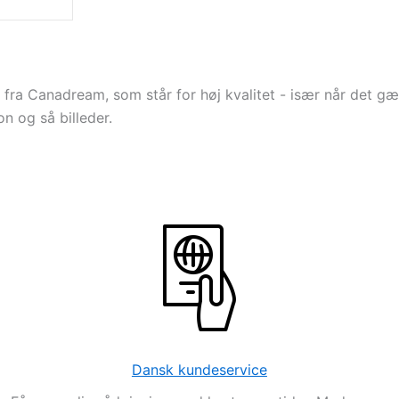
fra Canadream, som står for høj kvalitet - især når det gæ
n og så billeder.
Dansk kundeservice