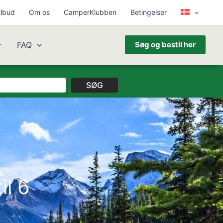
ilbud
Om os
CamperKlubben
Betingelser
FAQ
Søg og bestil her
SØG
il 6