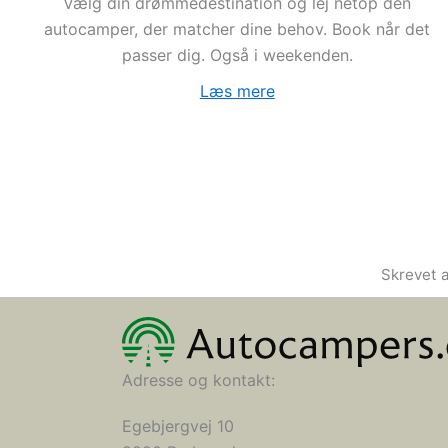
Vælg din drømmedestination og lej netop dén
autocamper, der matcher dine behov. Book når det
passer dig. Også i weekenden.
Læs mere
Skrevet 
Adresse og kontakt:
Egebjergvej 10