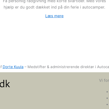
Få personlig rådgivning med korte svartider. Med vores
hjælp er du godt dækket ind på din ferie i autocamper.
Læs mere
af
Dorte Kuula
– Medstifter & administrerende direktør i Auto
Vi fo