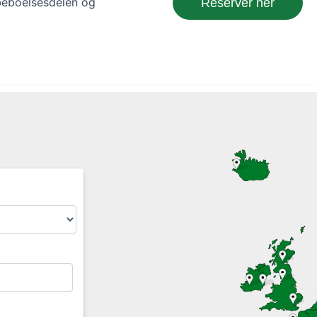
 beboelsesdelen og
Reserver her