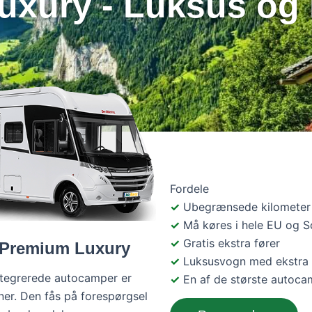
xury - Luksus og k
Fordele
Ubegrænsede kilometer
Må køres i hele EU og 
Gratis ekstra fører
 Premium Luxury
Luksusvogn med ekstra 
integrerede autocamper er
En af de største autoc
oner. Den fås på forespørgsel