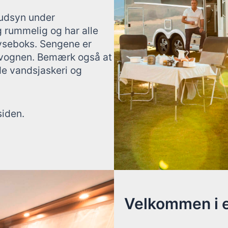
 udsyn under
g rummelig og har alle
ryseboks. Sengene er
 i vognen. Bemærk også at
åde vandsjaskeri og
siden.
Velkommen i 