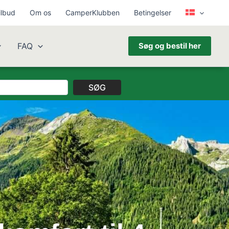
ilbud
Om os
CamperKlubben
Betingelser
FAQ
Søg og bestil her
SØG