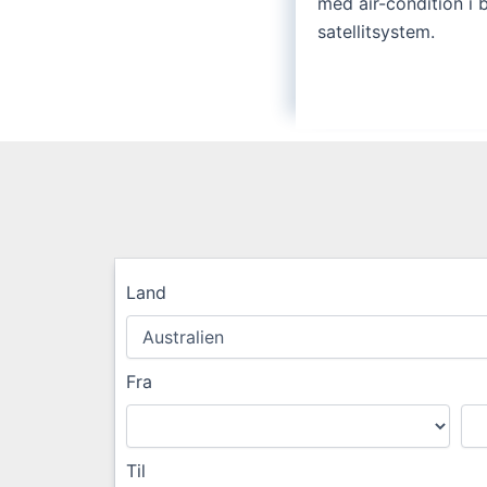
med air-condition i
satellitsystem.
Land
Fra
Til