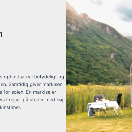
m
es opholdsareal betydeligt og
n. Samtidig giver markisen
 for solen. En markise er
vis I rejser på steder med høj
instimer.