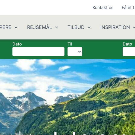
Kontakt os
Få et t
PERE
REJSEMÅL
TILBUD
INSPIRATION
Dato
Til
Dato