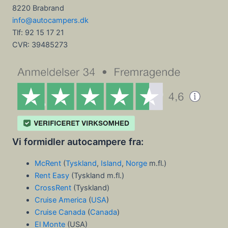
8220 Brabrand
info@autocampers.dk
Tlf: 92 15 17 21
CVR:
39485273
Vi formidler autocampere fra:
McRent
(
Tyskland
,
Island
,
Norge
m.fl.)
Rent Easy
(Tyskland m.fl.)
CrossRent
(Tyskland)
Cruise America
(
USA
)
Cruise Canada
(
Canada
)
El Monte
(USA)