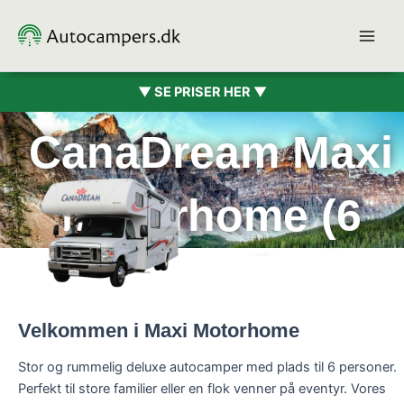
Gå
til
indholdet
▼ SE PRISER HER ▼
CanaDream Maxi
Motorhome (6
pers.)
Velkommen i Maxi Motorhome
Stor og rummelig deluxe autocamper med plads til 6 personer.
Perfekt til store familier eller en flok venner på eventyr. Vores