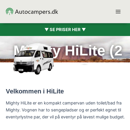
Gå
til
indholdet
▼ SE PRISER HER ▼
Mighty HiLite (2
pers.)
Velkommen i HiLite
Mighty HiLite er en kompakt campervan uden toilet/bad fra
Mighty. Vognen har to sengepladser og er perfekt egnet til
eventyrlystne par, der vil på eventyr på lavest mulige budget.