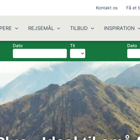
Kontakt os
Få et t
PERE
REJSEMÅL
TILBUD
INSPIRATION
Dato
Til
Dato