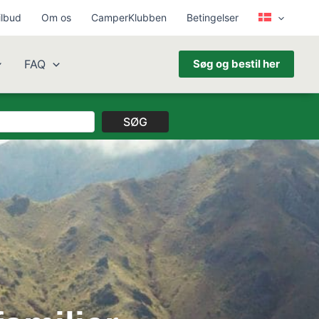
ilbud
Om os
CamperKlubben
Betingelser
FAQ
Søg og bestil her
SØG