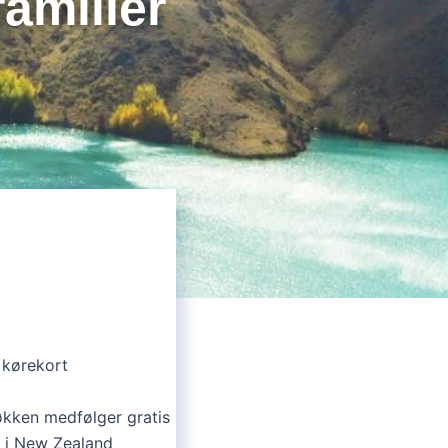
familier
 kørekort
køkken medfølger gratis
g i New Zealand