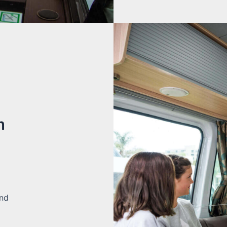
m
and