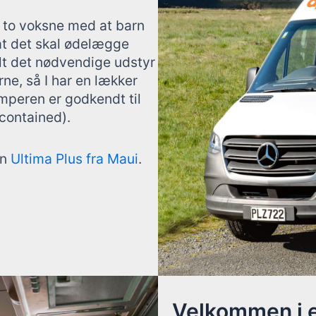
r to voksne med at barn
at det skal ødelægge
lt det nødvendige udstyr
rne, så I har en lækker
mperen er godkendt til
contained).
en
Ultima Plus fra Maui
.
Velkommen i e