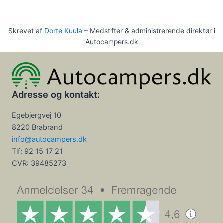
Skrevet af
Dorte Kuula
– Medstifter & administrerende direktør i
Autocampers.dk
Adresse og kontakt:
Egebjergvej 10
8220 Brabrand
info@autocampers.dk
Tlf: 92 15 17 21
CVR:
39485273