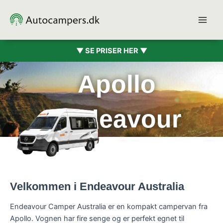
Gå
til
indholdet
▼ SE PRISER HER ▼
Apollo
Endeavour
Camper (4 pers.)
Velkommen i Endeavour Australia
Endeavour Camper Australia er en kompakt campervan fra
Apollo. Vognen har fire senge og er perfekt egnet til