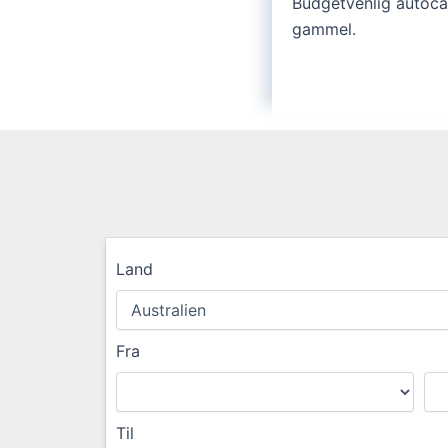
Budgetvenlig autocam
gammel.
Land
Fra
Til