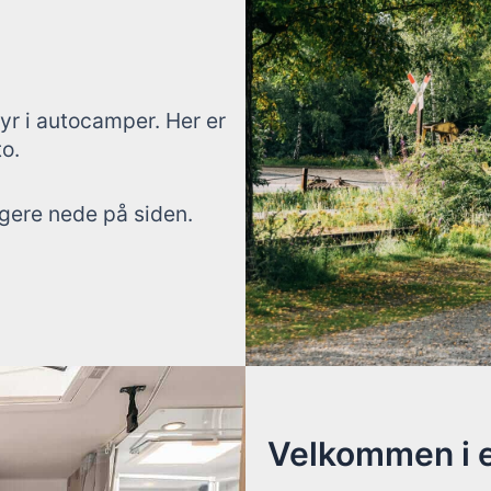
tyr i autocamper. Her er
o.
ngere nede på siden.
Velkommen i e