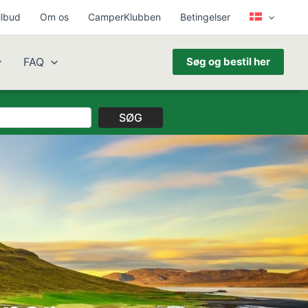
ilbud
Om os
CamperKlubben
Betingelser
FAQ
Søg og bestil her
SØG