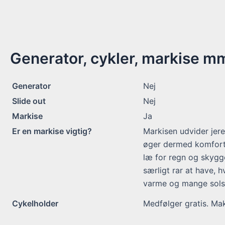
Generator, cykler, markise m
Generator
Nej
Slide out
Nej
Markise
Ja
Er en markise vigtig?
Markisen udvider jer
øger dermed komforte
læ for regn og skygge
særligt rar at have, h
varme og mange solsk
Cykelholder
Medfølger gratis. Mak