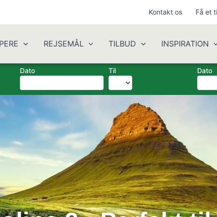
Kontakt os
Få et t
PERE
REJSEMÅL
TILBUD
INSPIRATION
Dato
Til
Dato