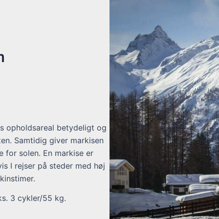
m
es opholdsareal betydeligt og
n. Samtidig giver markisen
 for solen. En markise er
vis I rejser på steder med høj
instimer.
s. 3 cykler/55 kg.