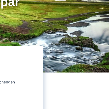
 par
Schengen