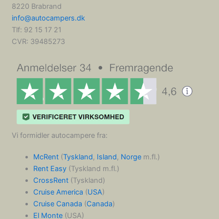
8220 Brabrand
info@autocampers.dk
Tlf: 92 15 17 21
CVR:
39485273
Vi formidler autocampere fra:
McRent
(
Tyskland
,
Island
,
Norge
m.fl.)
Rent Easy
(Tyskland m.fl.)
CrossRent
(Tyskland)
Cruise America
(
USA
)
Cruise Canada
(
Canada
)
El Monte
(USA)