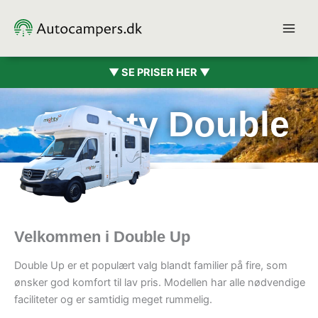
Gå
til
indholdet
▼ SE PRISER HER ▼
Mighty Double
Up (4 pers.)
Velkommen i Double Up
Double Up er et populært valg blandt familier på fire, som
ønsker god komfort til lav pris. Modellen har alle nødvendige
faciliteter og er samtidig meget rummelig.