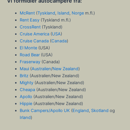
Vi formidler autocampere fra:
McRent
(
Tyskland
,
Island
,
Norge
m.fl.)
Rent Easy
(Tyskland m.fl.)
CrossRent
(Tyskland)
Cruise America
(
USA
)
Cruise Canada
(
Canada
)
El Monte
(USA)
Road Bear
(USA)
Fraserway
(Canada)
Maui
(
Australien
/
New Zealand
)
Britz
(Australien/New Zealand)
Mighty
(Australien/New Zealand)
Cheapa
(Australien/New Zealand)
Apollo
(Australien/New Zealand)
Hippie
(Australien/New Zealand)
Bunk Campers/Apollo UK
(
England
,
Skotland
og
Irland
)