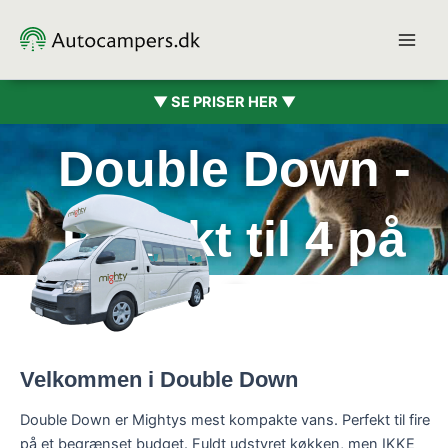
Gå
til
indholdet
▼ SE PRISER HER ▼
Double Down -
Perfekt til 4 på
budget
Velkommen i Double Down
Double Down er Mightys mest kompakte vans. Perfekt til fire
på et begrænset budget. Fuldt udstyret køkken, men IKKE