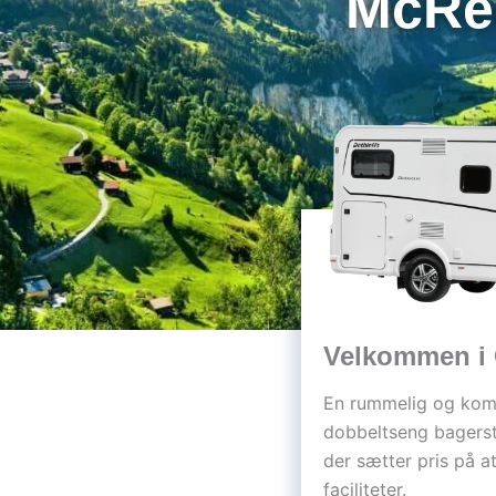
McRen
Velkommen i
En rummelig og kom
dobbeltseng bagerst.
der sætter pris på a
faciliteter.