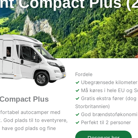
t Compact Plus (2
Fordele
Ubegrænsede kilometer
Må køres i hele EU og 
 Compact Plus
Gratis ekstra fører (dog 
Storbritannien)
fortabel autocamper med
God brændstoføkonomi
 God plads til to eventyrere,
Perfekt til 2 personer
t have god plads og fine