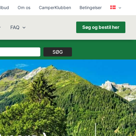
ilbud
Om os
CamperKlubben
Betingelser
FAQ
Søg og bestil her
SØG