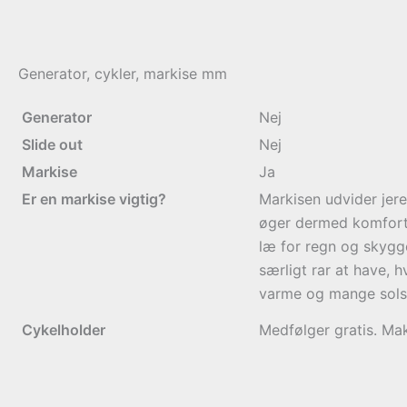
Generator, cykler, markise mm
Generator
Nej
Slide out
Nej
Markise
Ja
Er en markise vigtig?
Markisen udvider jer
øger dermed komforte
læ for regn og skygge
særligt rar at have, h
varme og mange solsk
Cykelholder
Medfølger gratis. Mak