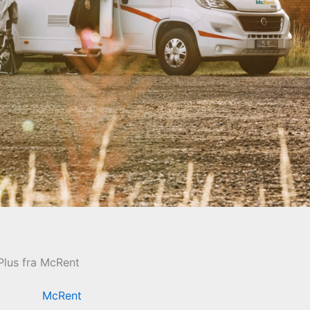
lus fra McRent
McRent