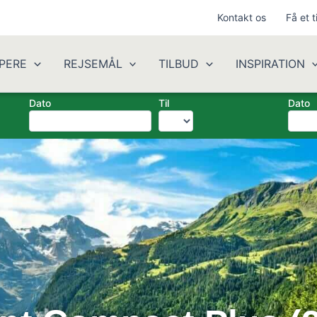
Kontakt os
Få et t
PERE
REJSEMÅL
TILBUD
INSPIRATION
Dato
Til
Dato