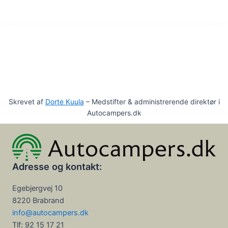
Skrevet af
Dorte Kuula
– Medstifter & administrerende direktør i
Autocampers.dk
Adresse og kontakt:
Egebjergvej 10
8220 Brabrand
info@autocampers.dk
Tlf: 92 15 17 21