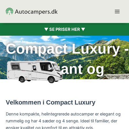
Gå
til
indholdet
▼ SE PRISER HER ▼
Compact Luxury -
Elegant og
rummelig
Velkommen i Compact Luxury
Denne kompakte, helintegrerede autocamper er elegant og
rummelig og har 4 sæder og 4 senge. Ideel til familier, der
ønsker kvalitet og komfort til en attraktiv pris.