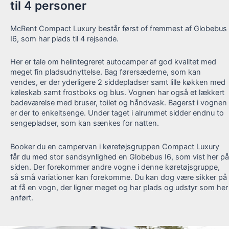
til 4 personer
McRent Compact Luxury består først of fremmest af Globebus
I6, som har plads til 4 rejsende.
Her er tale om helintegreret autocamper af god kvalitet med
meget fin pladsudnyttelse. Bag førersæderne, som kan
vendes, er der yderligere 2 siddepladser samt lille køkken med
køleskab samt frostboks og blus. Vognen har også et lækkert
badeværelse med bruser, toilet og håndvask. Bagerst i vognen
er der to enkeltsenge. Under taget i alrummet sidder endnu to
sengepladser, som kan sænkes for natten.
Booker du en campervan i køretøjsgruppen Compact Luxury
får du med stor sandsynlighed en Globebus I6, som vist her på
siden. Der forekommer andre vogne i denne køretøjsgruppe,
så små variationer kan forekomme. Du kan dog være sikker på
at få en vogn, der ligner meget og har plads og udstyr som her
anført.