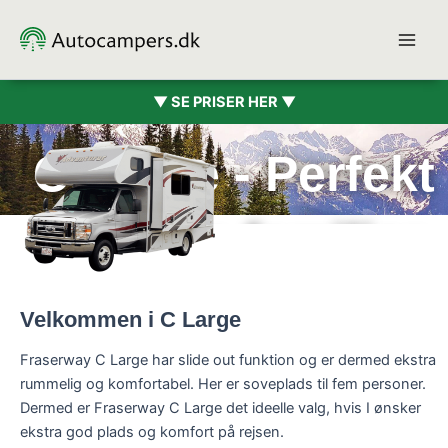
Gå
til
indholdet
▼ SE PRISER HER ▼
C Large - Perfekt
til store familier
Velkommen i C Large
Fraserway C Large har slide out funktion og er dermed ekstra
rummelig og komfortabel. Her er soveplads til fem personer.
Dermed er Fraserway C Large det ideelle valg, hvis I ønsker
ekstra god plads og komfort på rejsen.