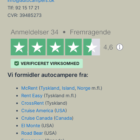
info@autocampers.dk
Tlf: 92 15 17 21
CVR:
39485273
Vi formidler autocampere fra:
McRent
(
Tyskland
,
Island
,
Norge
m.fl.)
Rent Easy
(Tyskland m.fl.)
CrossRent
(Tyskland)
Cruise America
(
USA
)
Cruise Canada
(
Canada
)
El Monte
(USA)
Road Bear
(USA)