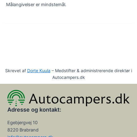
Målangivelser er mindstemål.
Skrevet af
Dorte Kuula
– Medstifter & administrerende direktør i
Autocampers.dk
Adresse og kontakt:
Egebjergvej 10
8220 Brabrand